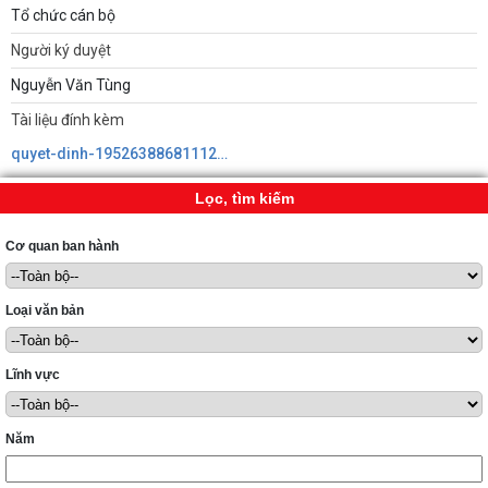
Tổ chức cán bộ
Người ký duyệt
Nguyễn Văn Tùng
Tài liệu đính kèm
quyet-dinh-1952638868111270541669.pdf
Lọc, tìm kiếm
Cơ quan ban hành
Loại văn bản
Lĩnh vực
Năm