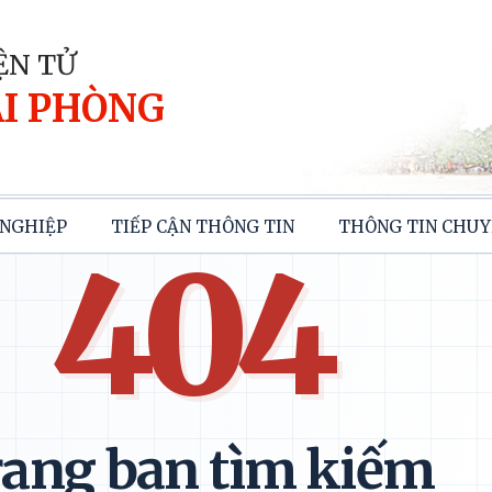
ỆN TỬ
I PHÒNG
NGHIỆP
TIẾP CẬN THÔNG TIN
THÔNG TIN CHUY
404
ang bạn tìm kiếm