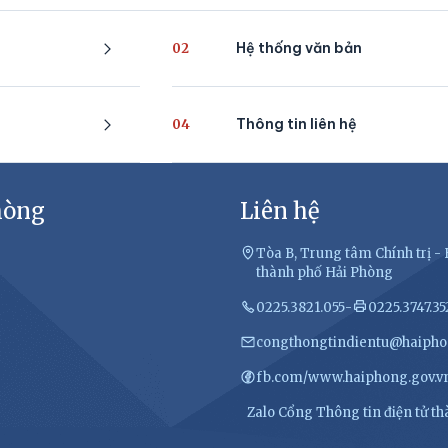
Hệ thống văn bản
02
Thông tin liên hệ
04
hòng
Liên hệ
Tòa B, Trung tâm Chính trị 
thành phố Hải Phòng
0225.3821.055
-
0225.3747.35
congthongtindientu@haipho
fb.com/www.haiphong.gov.v
Zalo Cổng Thông tin điện tử t