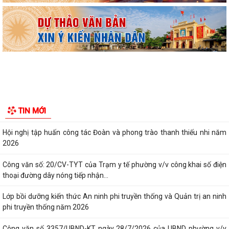
Ban đại diện Hội đồng quản trị Ngân hàng Chính sách xã hội phường
Kiến An tổ chức phiên họp giao...
TỪ NGÀY 08/8/2026: NHIỀU THỦ TỤC HÀNH CHÍNH TRỰC TUYẾN TẠI
THÀNH PHỐ HẢI PHÒNG ĐƯỢC THU PHÍ, LỆ PHÍ...
Chi bộ trường Tiểu học Quang Trung kết nạp Đảng viên mới
Tổ Đại biểu số 05 HĐND thành phố tiếp xúc cử tri sau Kỳ họp thường lệ
TIN MỚI
giữa năm 2026 HĐND thành phố...
Hội nghị tập huấn công tác Đoàn và phong trào thanh thiếu nhi năm
2026
Công văn số: 20/CV-TYT của Trạm y tế phường v/v công khai số điện
thoại đường dây nóng tiếp nhận...
Lớp bồi dưỡng kiến thức An ninh phi truyền thống và Quản trị an ninh
phi truyền thống năm 2026
Công văn số 3357/UBND-KT ngày 28/7/2026 của UBND phường v/v