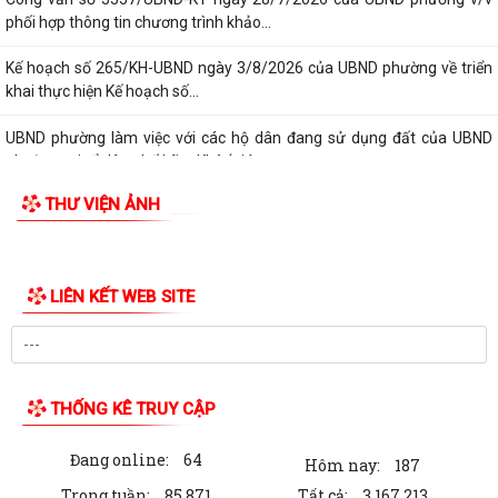
phối hợp thông tin chương trình khảo...
Kế hoạch số 265/KH-UBND ngày 3/8/2026 của UBND phường về triển
khai thực hiện Kế hoạch số...
UBND phường làm việc với các hộ dân đang sử dụng đất của UBND
phường tại tổ dân phố Lãm Khê (giáp...
THƯ VIỆN ẢNH
PHƯỜNG KIẾN AN THAM DỰ HỘI NGHỊ TRỰC TUYẾN THÀNH PHỐ VỀ
TIẾN ĐỘ ĐO ĐẠC, LẬP BẢN ĐỒ ĐỊA CHÍNH, LẬP...
Khai mạc huấn luyện Dân quân tự vệ tại chỗ năm 2026
LIÊN KẾT WEB SITE
Lễ chào cờ tháng 8/2026
Thông báo số 1298/TB-UBND ngày 31/7/2026 về việc công bố kế
hoạch, danh mục khu đất thực hiện đấu...
THỐNG KÊ TRUY CẬP
Thông báo số 1298/TB-UBND ngày 31/7/2026 của UBND phường về
Đang online:
64
việc công bố kế hoạch, danh mục khu đất...
Hôm nay:
187
Trong tuần:
85,871
Tất cả:
3,167,213