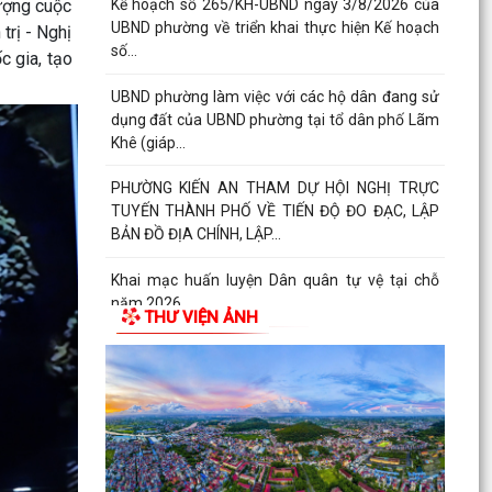
thực hiện đấu...
lượng cuộc
trị - Nghị
Thông báo số 1298/TB-UBND ngày 31/7/2026
 gia, tạo
của UBND phường về việc công bố kế hoạch,
danh mục khu đất...
Công văn số: 3386/UBND-KT về viêc công khai
Quyết định số 2558/QĐ-UBND ngày 02/7/2026
của Ủy ban...
Các chí lãnh đạo Đảng ủy, HĐND, UBND phường
Kiến An và Công đoàn phường dâng hương
tưởng niệm đồng...
THƯ VIỆN ẢNH
Công văn số:3384/UBND-KT ngày 29/7/2026
của UBND phường v/v công khai Quyết định số
2622/QĐ-UBND...
Phường Kiến An tặng quà chúc mừng cán bộ,
chiến sĩ Lữ đoàn vận tải 653 hoàn thành xuất
sắc nhiệm vụ...