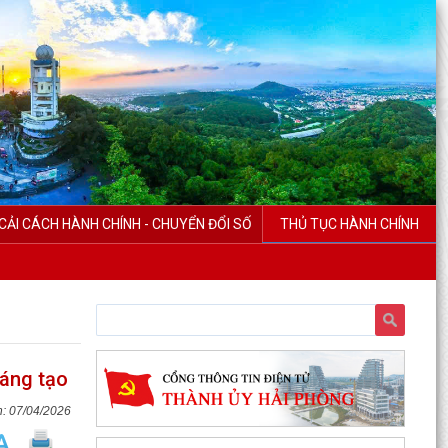
CẢI CÁCH HÀNH CHÍNH - CHUYỂN ĐỔI SỐ
THỦ TỤC HÀNH CHÍNH
sáng tạo
07/04/2026