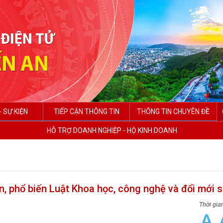
- SỰ KIỆN
TIẾP CẬN THÔNG TIN
THÔNG TIN CHUYÊN ĐỀ
HỖ TRỢ DOANH NGHIỆP - HỘ KINH DOANH
n, phổ biến Luật Khoa học, công nghệ và đổi mới 