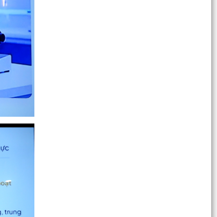
QUYẾT ĐỊNH Về việc ủy quyền thực hiện nhiệm
vụ thuộc thẩm quyền của Ủy ban nhân dân
thành phố...
Tập huấn, bồi dưỡng nghiệp vụ công tác Đảng
năm 2026
Công văn số 3360/UBND-KT ngày 28/7/2026
của UBND phường v/v triển khai Kế hoạch
Khuyến công trên...
Công văn số:3358 /UBND-KT ngày 28/7/2026
của UBND phường về việc đảm bảo nguồn cung
xăng dầu trên...
Phường Kiến An tham gia Hội nghị toàn quốc
nghiên cứu, học tập, quán triệt và triển khai thực
hiện...
Thông báo số 1289/TB-UBND ngày 28/7/2026
của UBND phường về việc tổ chức hội nghị đối
thoại giữa...