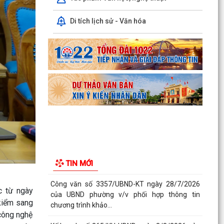
chương trình khảo...
Di tích lịch sử - Văn hóa
Kế hoạch số 265/KH-UBND ngày 3/8/2026 của
UBND phường về triển khai thực hiện Kế hoạch
số...
UBND phường làm việc với các hộ dân đang sử
dụng đất của UBND phường tại tổ dân phố Lãm
Khê (giáp...
PHƯỜNG KIẾN AN THAM DỰ HỘI NGHỊ TRỰC
TUYẾN THÀNH PHỐ VỀ TIẾN ĐỘ ĐO ĐẠC, LẬP
BẢN ĐỒ ĐỊA CHÍNH, LẬP...
Khai mạc huấn luyện Dân quân tự vệ tại chỗ
TIN MỚI
năm 2026
Lễ chào cờ tháng 8/2026
 từ ngày
 kiểm sang
Thông báo số 1298/TB-UBND ngày 31/7/2026
 công nghệ
về việc công bố kế hoạch, danh mục khu đất