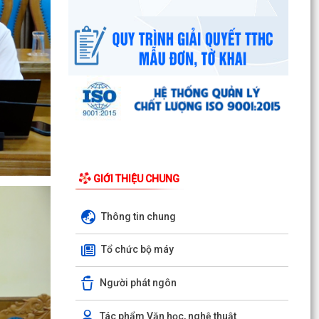
Công văn số 3385/UBND-KT ngày 29/7/2026
của UBND phường v/v công khai Quyết định của
Chủ tịch Ủy...
Tổ Đại biểu số 05 HĐND thành phố tiếp xúc cử tri
sau Kỳ họp thường lệ giữa năm 2026 HĐND
thành phố...
Hội nghị tập huấn công tác Đoàn và phong trào
thanh thiếu nhi năm 2026
GIỚI THIỆU CHUNG
Công văn số: 20/CV-TYT của Trạm y tế phường
v/v công khai số điện thoại đường dây nóng tiếp
nhận...
Thông tin chung
Lớp bồi dưỡng kiến thức An ninh phi truyền
Tổ chức bộ máy
thống và Quản trị an ninh phi truyền thống năm
2026
Người phát ngôn
Công văn số 3357/UBND-KT ngày 28/7/2026
của UBND phường v/v phối hợp thông tin
Tác phẩm Văn học, nghệ thuật