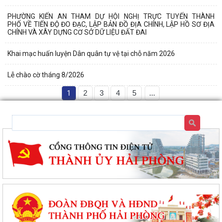
PHƯỜNG KIẾN AN THAM DỰ HỘI NGHỊ TRỰC TUYẾN THÀNH
PHỐ VỀ TIẾN ĐỘ ĐO ĐẠC, LẬP BẢN ĐỒ ĐỊA CHÍNH, LẬP HỒ SƠ ĐỊA
CHÍNH VÀ XÂY DỰNG CƠ SỞ DỮ LIỆU ĐẤT ĐAI
Khai mạc huấn luyện Dân quân tự vệ tại chỗ năm 2026
Lễ chào cờ tháng 8/2026
1
2
3
4
5
...