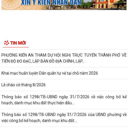
Công văn số 3357/UBND-KT ngày 28/7/2026 của UBND phường v/v
phối hợp thông tin chương trình khảo...
Kế hoạch số 265/KH-UBND ngày 3/8/2026 của UBND phường về triển
khai thực hiện Kế hoạch số...
UBND phường làm việc với các hộ dân đang sử dụng đất của UBND
TIN MỚI
phường tại tổ dân phố Lãm Khê (giáp...
PHƯỜNG KIẾN AN THAM DỰ HỘI NGHỊ TRỰC TUYẾN THÀNH PHỐ VỀ
TIẾN ĐỘ ĐO ĐẠC, LẬP BẢN ĐỒ ĐỊA CHÍNH, LẬP...
Khai mạc huấn luyện Dân quân tự vệ tại chỗ năm 2026
Lễ chào cờ tháng 8/2026
Thông báo số 1298/TB-UBND ngày 31/7/2026 về việc công bố kế
hoạch, danh mục khu đất thực hiện đấu...
Thông báo số 1298/TB-UBND ngày 31/7/2026 của UBND phường về
việc công bố kế hoạch, danh mục khu đất...