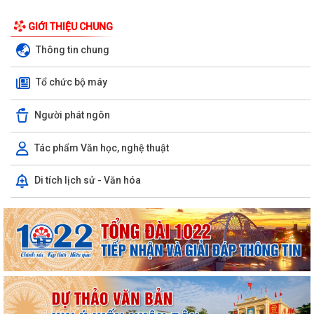
Ban đại diện Hội đồng quản trị Ngân hàng Chính sách xã hội phường
GIỚI THIỆU CHUNG
Kiến An tổ chức phiên họp giao...
Thông tin chung
TỪ NGÀY 08/8/2026: NHIỀU THỦ TỤC HÀNH CHÍNH TRỰC TUYẾN TẠI
Tổ chức bộ máy
THÀNH PHỐ HẢI PHÒNG ĐƯỢC THU PHÍ, LỆ PHÍ...
Chi bộ trường Tiểu học Quang Trung kết nạp Đảng viên mới
Người phát ngôn
Tổ Đại biểu số 05 HĐND thành phố tiếp xúc cử tri sau Kỳ họp thường lệ
Tác phẩm Văn học, nghệ thuật
giữa năm 2026 HĐND thành phố...
Di tích lịch sử - Văn hóa
Hội nghị tập huấn công tác Đoàn và phong trào thanh thiếu nhi năm
2026
Công văn số: 20/CV-TYT của Trạm y tế phường v/v công khai số điện
thoại đường dây nóng tiếp nhận...
Lớp bồi dưỡng kiến thức An ninh phi truyền thống và Quản trị an ninh
phi truyền thống năm 2026