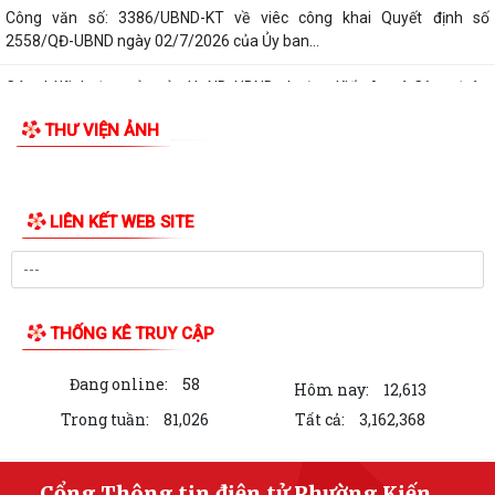
Công văn số: 3386/UBND-KT về viêc công khai Quyết định số
2558/QĐ-UBND ngày 02/7/2026 của Ủy ban...
Các chí lãnh đạo Đảng ủy, HĐND, UBND phường Kiến An và Công đoàn
phường dâng hương tưởng niệm đồng...
THƯ VIỆN ẢNH
Công văn số 3385/UBND-KT ngày 29/7/2026 của UBND phường v/v
công khai Quyết định của Chủ tịch Ủy...
LIÊN KẾT WEB SITE
Công văn số:3384/UBND-KT ngày 29/7/2026 của UBND phường v/v
công khai Quyết định số 2622/QĐ-UBND...
Nghị quyết số 23/2026/NQ-HĐND ngày 28/7/2026 của Hội đồng nhân
dân thành phố Hải Phòng Quy định mức...
THỐNG KÊ TRUY CẬP
Kế hoạch số 274/KH-UBND ngày 30/7/2026 của UBND phường về thực
Đang online:
58
hiện Nghị quyết số 01/2026/NQ-HĐND,...
Hôm nay:
12,613
Trong tuần:
81,026
Tất cả:
3,162,368
Phường Kiến An tặng quà chúc mừng cán bộ, chiến sĩ Lữ đoàn vận tải
653 hoàn thành xuất sắc nhiệm vụ...
Cổng Thông tin điện tử Phường Kiến