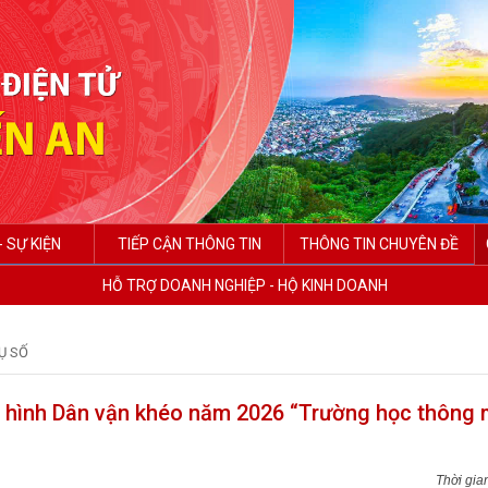
- SỰ KIỆN
TIẾP CẬN THÔNG TIN
THÔNG TIN CHUYÊN ĐỀ
HỖ TRỢ DOANH NGHIỆP - HỘ KINH DOANH
Ụ SỐ
 hình Dân vận khéo năm 2026 “Trường học thông 