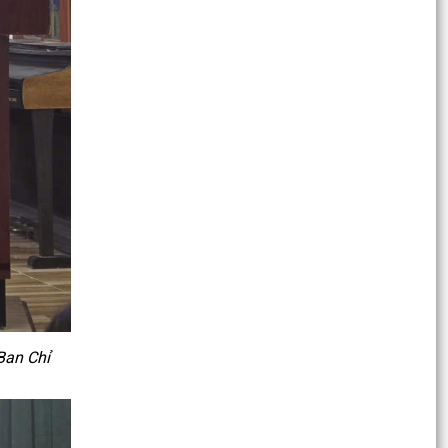
sắc nhiệm vụ...
Ban vận động thành lập Hội Doanh nghiệp họp
chuẩn bị công tác tổ chức Đại hội thành lập Hội
Doanh...
Hội nghị tập huấn triển khai thủ tục hành chính
của Đảng trên môi trường điện tử, giai đoạn 2
UBND phường tiếp ông Phạm Văn Hành – Khu
Chung cư Bắc Sơn
Phường Kiến An tham dự Hội nghị báo cáo viên
tháng 7
QUYẾT ĐỊNH Về việc công bố Danh mục thủ tục
hành chính mới ban hành, bị bãi bỏ thuộc phạm
Ban Chỉ
vi chức...
QUYẾT ĐỊNH Về việc ủy quyền thực hiện nhiệm
vụ thuộc thẩm quyền của Ủy ban nhân dân
thành phố...