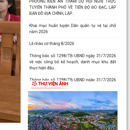
PHƯỜNG KIẾN AN THAM DỰ HỘI NGHỊ TRỰC
TUYẾN THÀNH PHỐ VỀ TIẾN ĐỘ ĐO ĐẠC, LẬP
BẢN ĐỒ ĐỊA CHÍNH, LẬP...
Khai mạc huấn luyện Dân quân tự vệ tại chỗ
năm 2026
Lễ chào cờ tháng 8/2026
Thông báo số 1298/TB-UBND ngày 31/7/2026
về việc công bố kế hoạch, danh mục khu đất
thực hiện đấu...
Thông báo số 1298/TB-UBND ngày 31/7/2026
THƯ VIỆN ẢNH
của UBND phường về việc công bố kế hoạch,
danh mục khu đất...
Công văn số: 3386/UBND-KT về viêc công khai
Quyết định số 2558/QĐ-UBND ngày 02/7/2026
của Ủy ban...
Các chí lãnh đạo Đảng ủy, HĐND, UBND phường