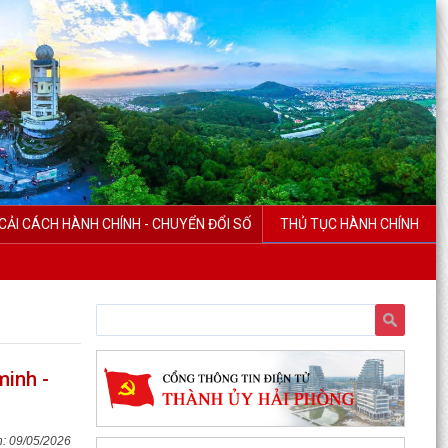
CẢI CÁCH HÀNH CHÍNH - CHUYỂN ĐỔI SỐ
THỦ TỤC HÀNH CHÍNH
minh -
09/05/2026