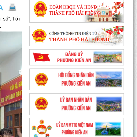
 số”. Tới
.