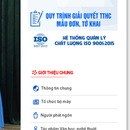
UBND phường triển khai công tác khám sức
khoẻ định kỳ, khám sàng lọc miễn phí cho người
dân trên...
Ban đại diện Hội đồng quản trị Ngân hàng Chính
sách xã hội phường Kiến An tổ chức phiên họp
giao...
TỪ NGÀY 08/8/2026: NHIỀU THỦ TỤC HÀNH
CHÍNH TRỰC TUYẾN TẠI THÀNH PHỐ HẢI
PHÒNG ĐƯỢC THU PHÍ, LỆ PHÍ...
GIỚI THIỆU CHUNG
Chi bộ trường Tiểu học Quang Trung kết nạp
Đảng viên mới
Thông tin chung
Tổ Đại biểu số 05 HĐND thành phố tiếp xúc cử tri
Tổ chức bộ máy
sau Kỳ họp thường lệ giữa năm 2026 HĐND
thành phố...
Người phát ngôn
Hội nghị tập huấn công tác Đoàn và phong trào
thanh thiếu nhi năm 2026
Tác phẩm Văn học, nghệ thuật