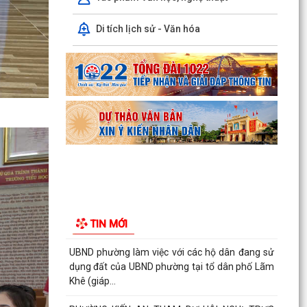
Công văn số: 20/CV-TYT của Trạm y tế phường
Di tích lịch sử - Văn hóa
v/v công khai số điện thoại đường dây nóng tiếp
nhận...
Lớp bồi dưỡng kiến thức An ninh phi truyền
thống và Quản trị an ninh phi truyền thống năm
2026
Công văn số 3357/UBND-KT ngày 28/7/2026
của UBND phường v/v phối hợp thông tin
chương trình khảo...
Kế hoạch số 265/KH-UBND ngày 3/8/2026 của
UBND phường về triển khai thực hiện Kế hoạch
TIN MỚI
số...
UBND phường làm việc với các hộ dân đang sử
dụng đất của UBND phường tại tổ dân phố Lãm
Khê (giáp...