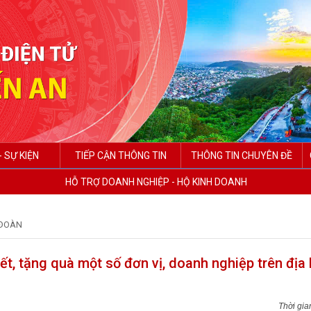
- SỰ KIỆN
TIẾP CẬN THÔNG TIN
THÔNG TIN CHUYÊN ĐỀ
HỖ TRỢ DOANH NGHIỆP - HỘ KINH DOANH
ĐOÀN
t, tặng quà một số đơn vị, doanh nghiệp trên địa