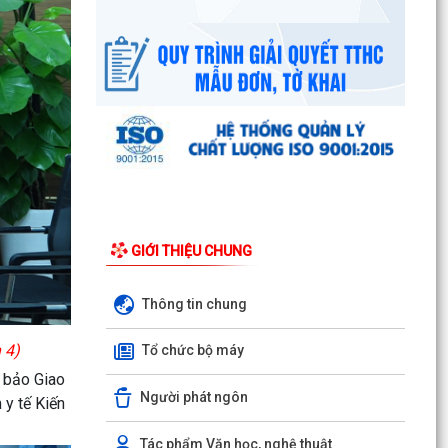
Công văn số 3385/UBND-KT ngày 29/7/2026
của UBND phường v/v công khai Quyết định của
Chủ tịch Ủy...
Tổ Đại biểu số 05 HĐND thành phố tiếp xúc cử tri
sau Kỳ họp thường lệ giữa năm 2026 HĐND
thành phố...
Hội nghị tập huấn công tác Đoàn và phong trào
thanh thiếu nhi năm 2026
GIỚI THIỆU CHUNG
Công văn số: 20/CV-TYT của Trạm y tế phường
v/v công khai số điện thoại đường dây nóng tiếp
nhận...
Thông tin chung
Lớp bồi dưỡng kiến thức An ninh phi truyền
n 4)
Tổ chức bộ máy
thống và Quản trị an ninh phi truyền thống năm
2026
 bảo Giao
Người phát ngôn
y tế Kiến
Công văn số 3357/UBND-KT ngày 28/7/2026
của UBND phường v/v phối hợp thông tin
Tác phẩm Văn học, nghệ thuật