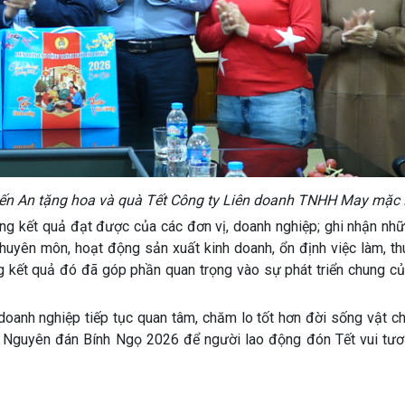
ến An tặng hoa và quà Tết Công ty Liên doanh TNHH May mặc
ng kết quả đạt được của các đơn vị, doanh nghiệp; ghi nhận nhữ
chuyên môn, hoạt động sản xuất kinh doanh, ổn định việc làm, t
g kết quả đó đã góp phần quan trọng vào sự phát triển chung c
anh nghiệp tiếp tục quan tâm, chăm lo tốt hơn đời sống vật chấ
ết Nguyên đán Bính Ngọ 2026 để người lao động đón Tết vui tươi