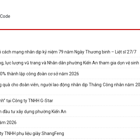
ới cách mạng nhân dịp kỷ niệm 79 năm Ngày Thương binh – Liệt sĩ 27/7
ờng, lực lượng vũ trang và Nhân dân phường Kiến An tham gia dọn vệ sinh 
80% thành lập công đoàn cơ sở năm 2026
ng quà cho đoàn viên, người lao động nhân dịp Tháng Công nhân năm 2
nh” tại Công ty TNHH G-Star
án đầu tư xây dựng phường Kiến An
năm 2026
 ty TNHH phụ liệu giày ShangFeng