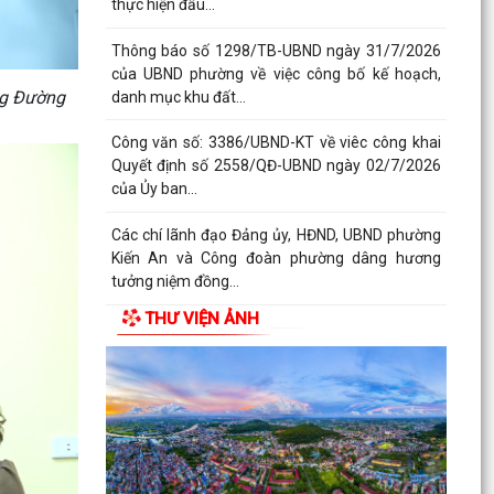
thực hiện đấu...
Thông báo số 1298/TB-UBND ngày 31/7/2026
của UBND phường về việc công bố kế hoạch,
ng Đường
danh mục khu đất...
Công văn số: 3386/UBND-KT về viêc công khai
Quyết định số 2558/QĐ-UBND ngày 02/7/2026
của Ủy ban...
Các chí lãnh đạo Đảng ủy, HĐND, UBND phường
Kiến An và Công đoàn phường dâng hương
tưởng niệm đồng...
THƯ VIỆN ẢNH
Công văn số:3384/UBND-KT ngày 29/7/2026
của UBND phường v/v công khai Quyết định số
2622/QĐ-UBND...
Phường Kiến An tặng quà chúc mừng cán bộ,
chiến sĩ Lữ đoàn vận tải 653 hoàn thành xuất
sắc nhiệm vụ...