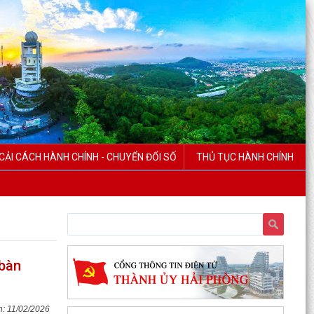
CẢI CÁCH HÀNH CHÍNH - CHUYỂN ĐỔI SỐ
THỦ TỤC HÀNH CHÍNH
 bàn
11/02/2026