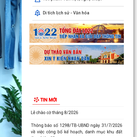
chương trình khảo...
Di tích lịch sử - Văn hóa
Kế hoạch số 265/KH-UBND ngày 3/8/2026 của
UBND phường về triển khai thực hiện Kế hoạch
số...
UBND phường làm việc với các hộ dân đang sử
dụng đất của UBND phường tại tổ dân phố Lãm
Khê (giáp...
PHƯỜNG KIẾN AN THAM DỰ HỘI NGHỊ TRỰC
TUYẾN THÀNH PHỐ VỀ TIẾN ĐỘ ĐO ĐẠC, LẬP
BẢN ĐỒ ĐỊA CHÍNH, LẬP...
Khai mạc huấn luyện Dân quân tự vệ tại chỗ
TIN MỚI
năm 2026
Lễ chào cờ tháng 8/2026
Thông báo số 1298/TB-UBND ngày 31/7/2026
về việc công bố kế hoạch, danh mục khu đất