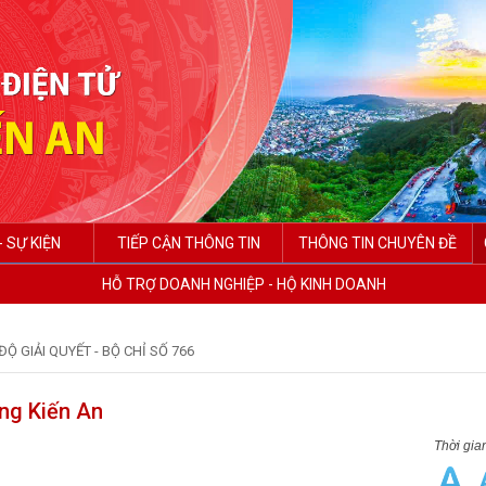
- SỰ KIỆN
TIẾP CẬN THÔNG TIN
THÔNG TIN CHUYÊN ĐỀ
HỖ TRỢ DOANH NGHIỆP - HỘ KINH DOANH
ĐỘ GIẢI QUYẾT - BỘ CHỈ SỐ 766
ờng Kiến An