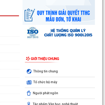
UBND phường triển khai công tác khám sức
khoẻ định kỳ, khám sàng lọc miễn phí cho người
dân trên...
Ban đại diện Hội đồng quản trị Ngân hàng Chính
sách xã hội phường Kiến An tổ chức phiên họp
giao...
TỪ NGÀY 08/8/2026: NHIỀU THỦ TỤC HÀNH
CHÍNH TRỰC TUYẾN TẠI THÀNH PHỐ HẢI
PHÒNG ĐƯỢC THU PHÍ, LỆ PHÍ...
GIỚI THIỆU CHUNG
Chi bộ trường Tiểu học Quang Trung kết nạp
Đảng viên mới
Thông tin chung
Tổ Đại biểu số 05 HĐND thành phố tiếp xúc cử tri
Tổ chức bộ máy
sau Kỳ họp thường lệ giữa năm 2026 HĐND
thành phố...
Người phát ngôn
Hội nghị tập huấn công tác Đoàn và phong trào
thanh thiếu nhi năm 2026
Tác phẩm Văn học, nghệ thuật