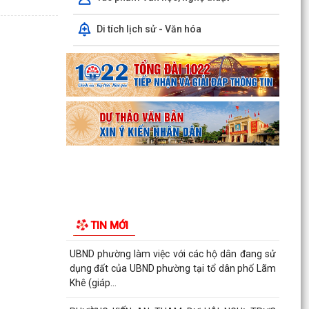
Công văn số: 20/CV-TYT của Trạm y tế phường
Di tích lịch sử - Văn hóa
v/v công khai số điện thoại đường dây nóng tiếp
nhận...
Lớp bồi dưỡng kiến thức An ninh phi truyền
thống và Quản trị an ninh phi truyền thống năm
2026
Công văn số 3357/UBND-KT ngày 28/7/2026
của UBND phường v/v phối hợp thông tin
chương trình khảo...
Kế hoạch số 265/KH-UBND ngày 3/8/2026 của
UBND phường về triển khai thực hiện Kế hoạch
TIN MỚI
số...
UBND phường làm việc với các hộ dân đang sử
dụng đất của UBND phường tại tổ dân phố Lãm
Khê (giáp...