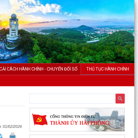
CẢI CÁCH HÀNH CHÍNH - CHUYỂN ĐỔI SỐ
THỦ TỤC HÀNH CHÍNH
01/02/2026