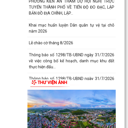
PHƯỜNG KIẾN AN THAM DỰ HỘI NGHỊ TRỰC
TUYẾN THÀNH PHỐ VỀ TIẾN ĐỘ ĐO ĐẠC, LẬP
BẢN ĐỒ ĐỊA CHÍNH, LẬP...
Khai mạc huấn luyện Dân quân tự vệ tại chỗ
năm 2026
Lễ chào cờ tháng 8/2026
Thông báo số 1298/TB-UBND ngày 31/7/2026
về việc công bố kế hoạch, danh mục khu đất
thực hiện đấu...
Thông báo số 1298/TB-UBND ngày 31/7/2026
THƯ VIỆN ẢNH
của UBND phường về việc công bố kế hoạch,
danh mục khu đất...
Công văn số: 3386/UBND-KT về viêc công khai
Quyết định số 2558/QĐ-UBND ngày 02/7/2026
của Ủy ban...
Các chí lãnh đạo Đảng ủy, HĐND, UBND phường