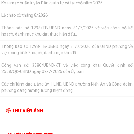
GIỚI THIỆU CHUNG
Hội nghị tập huấn công tác Đoàn và phong trào thanh thiếu nhi năm
Thông tin chung
2026
Tổ chức bộ máy
Công văn số: 20/CV-TYT của Trạm y tế phường v/v công khai số điện
thoại đường dây nóng tiếp nhận...
Người phát ngôn
Lớp bồi dưỡng kiến thức An ninh phi truyền thống và Quản trị an ninh
phi truyền thống năm 2026
Tác phẩm Văn học, nghệ thuật
Công văn số 3357/UBND-KT ngày 28/7/2026 của UBND phường v/v
Di tích lịch sử - Văn hóa
phối hợp thông tin chương trình khảo...
Kế hoạch số 265/KH-UBND ngày 3/8/2026 của UBND phường về triển
khai thực hiện Kế hoạch số...
UBND phường làm việc với các hộ dân đang sử dụng đất của UBND
phường tại tổ dân phố Lãm Khê (giáp...
PHƯỜNG KIẾN AN THAM DỰ HỘI NGHỊ TRỰC TUYẾN THÀNH PHỐ VỀ
TIẾN ĐỘ ĐO ĐẠC, LẬP BẢN ĐỒ ĐỊA CHÍNH, LẬP...