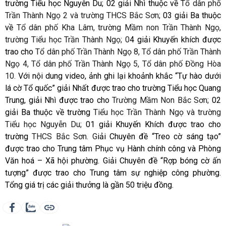
trường Tiểu học Nguyễn Du; 02 giải Nhì thuộc về
Tổ dân phố
Trần Thành Ngọ 2 và trường THCS Bắc Sơn;
03 giải Ba thuộc
về
Tổ dân phố Kha Lâm, trường Mầm non Trần Thành Ngọ,
trường Tiểu học Trần Thành Ngọ; 0
4 giải Khuyến khích được
trao cho
Tổ dân phố Trần Thành Ngọ 8, Tổ dân phố Trần Thành
Ngọ 4, Tổ dân phố Trần Thành Ngọ 5, Tổ dân phố Đồng Hòa
10.
Với nội dung video, ảnh ghi lại khoảnh khắc “Tự hào dưới
lá cờ Tổ quốc” giải Nhất được trao cho trường Tiểu học Quang
Trung, giải Nhì được trao cho
Trường Mầm Non Bắc Sơn;
02
giải Ba thuộc về trường
Tiểu học Trần Thành Ngọ và trường
Tiểu học Nguyễn Du;
01 giải Khuyến Khích được trao cho
trường
THCS Bắc Sơn. G
iải Chuyên đề “Treo cờ sáng tạo”
được trao cho Trung tâm Phục vụ Hành chính công và Phòng
Văn hoá – Xã hội phường. Giải Chuyên đề “Rợp bóng cờ ấn
tượng” được trao cho Trung tâm sự nghiệp công phường.
Tổng giá trị các giải thưởng là gần 50 triệu đồng.