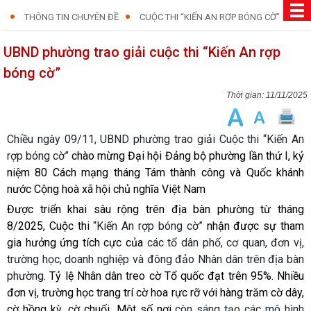
THÔNG TIN CHUYÊN ĐỀ
CUỘC THI “KIẾN AN RỢP BÓNG CỜ”
UBND phường trao giải cuộc thi “Kiến An rợp
bóng cờ”
11/11/2025
Chiều ngày 09/11, UBND phường trao giải Cuộc thi “Kiến An
rợp bóng cờ”
chào mừng Đại hội Đảng bộ phường lần thứ I, kỷ
niệm 80 Cách mạng tháng Tám thành công và Quốc khánh
nước Cộng hoà xã hội chủ nghĩa Việt Nam
Được triển khai sâu rộng trên địa bàn phường từ tháng
8/2025, Cuộc thi
“Kiến An rợp bóng cờ”
nhận được sự tham
gia hưởng ứng tích cực của
các tổ dân phố, cơ quan, đơn vị,
trường học, doanh nghiệp và đông đảo Nhân dân trên địa bàn
phường
. Tỷ lệ Nhân dân treo cờ Tổ quốc đạt trên 95%. Nhiều
đơn vị, trường học trang trí cờ hoa rực rỡ với hàng trăm cờ dây,
cờ hồng kỳ, cờ chuối…Một số nơi
còn sáng tạo các mô hình