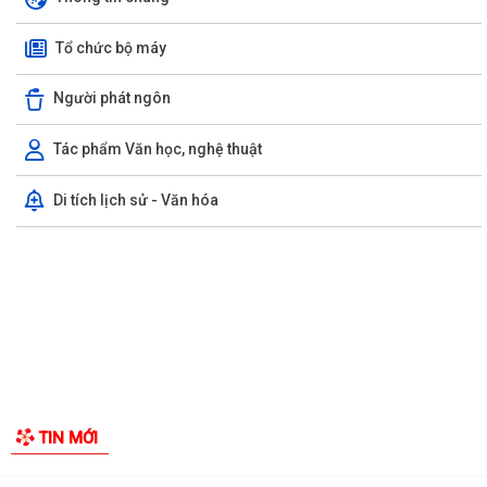
UBND phường triển khai công tác khám sức khoẻ định kỳ, khám sàng
lọc miễn phí cho người dân trên...
Ban đại diện Hội đồng quản trị Ngân hàng Chính sách xã hội phường
Kiến An tổ chức phiên họp giao...
TỪ NGÀY 08/8/2026: NHIỀU THỦ TỤC HÀNH CHÍNH TRỰC TUYẾN TẠI
THÀNH PHỐ HẢI PHÒNG ĐƯỢC THU PHÍ, LỆ PHÍ...
Chi bộ trường Tiểu học Quang Trung kết nạp Đảng viên mới
Tổ Đại biểu số 05 HĐND thành phố tiếp xúc cử tri sau Kỳ họp thường lệ
giữa năm 2026 HĐND thành phố...