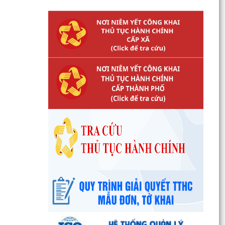
Ban đại diện Hội đồng quản trị Ngân hàng Chính
sách xã hội phường Kiến An tổ chức phiên họp
giao...
TỪ NGÀY 08/8/2026: NHIỀU THỦ TỤC HÀNH
CHÍNH TRỰC TUYẾN TẠI THÀNH PHỐ HẢI