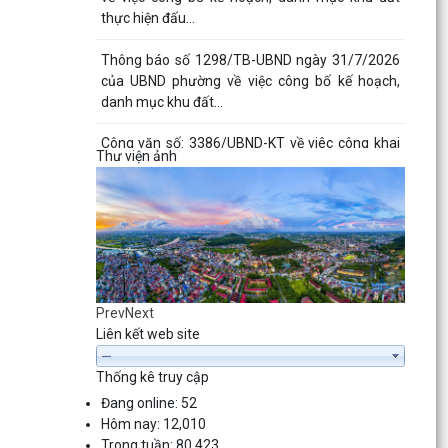
thực hiện đấu...
Thông báo số 1298/TB-UBND ngày 31/7/2026
của UBND phường về việc công bố kế hoạch,
danh mục khu đất...
Công văn số: 3386/UBND-KT về viêc công khai
Thư viện ảnh
Quyết định số 2558/QĐ-UBND ngày 02/7/2026
của Ủy ban...
Các chí lãnh đạo Đảng ủy, HĐND, UBND phường
Kiến An và Công đoàn phường dâng hương
tưởng niệm đồng...
Công văn số 3385/UBND-KT ngày 29/7/2026
Prev
Next
của UBND phường v/v công khai Quyết định của
Liên kết web site
Chủ tịch Ủy...
Thống kê truy cập
Công văn số:3384/UBND-KT ngày 29/7/2026
Đang online:
52
của UBND phường v/v công khai Quyết định số
Hôm nay:
12,010
2622/QĐ-UBND...
Trong tuần:
80,423