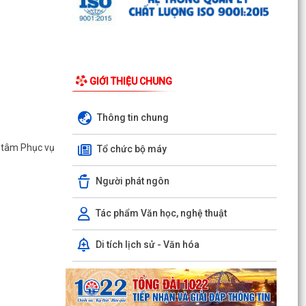
PHÒNG ĐƯỢC THU PHÍ, LỆ PHÍ...
Chi bộ trường Tiểu học Quang Trung kết nạp
Đảng viên mới
GIỚI THIỆU CHUNG
Tổ Đại biểu số 05 HĐND thành phố tiếp xúc cử tri
sau Kỳ họp thường lệ giữa năm 2026 HĐND
thành phố...
Thông tin chung
Hội nghị tập huấn công tác Đoàn và phong trào
g tâm Phục vụ
Tổ chức bộ máy
thanh thiếu nhi năm 2026
Người phát ngôn
Công văn số: 20/CV-TYT của Trạm y tế phường
v/v công khai số điện thoại đường dây nóng tiếp
nhận...
Tác phẩm Văn học, nghệ thuật
Lớp bồi dưỡng kiến thức An ninh phi truyền
Di tích lịch sử - Văn hóa
thống và Quản trị an ninh phi truyền thống năm
2026
Công văn số 3357/UBND-KT ngày 28/7/2026