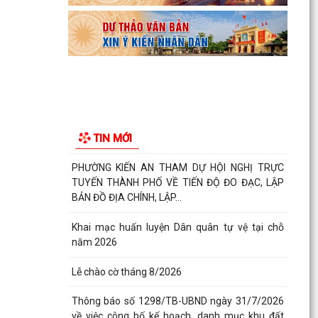
của UBND phường v/v phối hợp thông tin
chương trình khảo...
Kế hoạch số 265/KH-UBND ngày 3/8/2026 của
UBND phường về triển khai thực hiện Kế hoạch
số...
UBND phường làm việc với các hộ dân đang sử
dụng đất của UBND phường tại tổ dân phố Lãm
TIN MỚI
Khê (giáp...
PHƯỜNG KIẾN AN THAM DỰ HỘI NGHỊ TRỰC
TUYẾN THÀNH PHỐ VỀ TIẾN ĐỘ ĐO ĐẠC, LẬP
BẢN ĐỒ ĐỊA CHÍNH, LẬP...
Khai mạc huấn luyện Dân quân tự vệ tại chỗ
năm 2026
Lễ chào cờ tháng 8/2026
Thông báo số 1298/TB-UBND ngày 31/7/2026
về việc công bố kế hoạch, danh mục khu đất