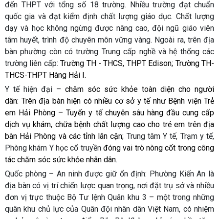
đến THPT với tổng số 18 trường. Nhiều trường đạt chuẩn
quốc gia và đạt kiểm định chất lượng giáo dục. Chất lượng
dạy và học không ngừng được nâng cao, đội ngũ giáo viên
tâm huyết, trình độ chuyên môn vững vàng. Ngoài ra, trên địa
bàn phường còn có trường Trung cấp nghề và hệ thống các
trường liên cấp:
Trường TH - THCS, THPT Edison; Trường TH-
THCS-THPT Hàng Hải I.
Y tế hiện đại –
chăm sóc sức khỏe toàn diện cho người
dân: Trên địa bàn hiện có nhiều cơ sở y tế như Bệnh viện Trẻ
em Hải Phòng – Tuyến y tế chuyên sâu hàng đầu cung cấp
dịch vụ khám, chữa bệnh chất lượng cao cho trẻ em trên địa
bàn Hải Phòng và các tỉnh lân cận;
Trung tâm Y tế, Trạm y tế,
Phòng khám Y học cổ truyền
đóng vai trò nòng cốt trong công
tác chăm sóc sức khỏe nhân dân.
Quốc phòng – An ninh được giữ ổn định: Phường Kiến An là
địa bàn có vị trí chiến lược quan trọng, nơi đặt trụ sở và nhiều
đơn vị trực thuộc
Bộ Tư lệnh Quân khu 3
– một trong những
quân khu chủ lực của Quân đội nhân dân Việt Nam, có nhiệm