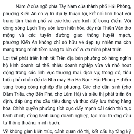
Nằm ở cửa ngõ phía Tây Nam của thành phố Hải Phòng,
phường Kiến An có vị trí địa lý thuận lợi, kết nối linh hoạt với
trung tâm thành phố và các khu vực kinh tế trọng điểm. Với
dòng sông Lạch Tray uốn lượn hiền hòa, dãy núi Thiên Văn thơ
mộng và các tuyến đường giao thông huyết mạch,
phường Kiến An không chỉ sở hữu vẻ đẹp tự nhiên mà còn
mang trong mình tiềm năng to lớn để vươn mình phát triển.
Lợi thế phát triển kinh tế: Trên địa bàn phường có hàng nghìn
hộ kinh doanh cá thể, nhiều doanh nghiệp vừa và nhỏ hoạt
động trong các lĩnh vực thương mại, dịch vụ; trong đó, tiêu
biểu phải nhắc đến là
Nhà máy Bia Hà Nội - Hải Phòng – điểm
sáng trong công nghiệp địa phương.
Các chợ dân sinh (chợ
Đầm Triều, chợ Bến Phà, chợ Lãm Hà) và siêu thị phát triển ổn
định, đáp ứng nhu cầu tiêu dùng và thúc đẩy lưu thông hàng
hóa. Chính quyền phường tích cực đẩy mạnh cải cách thủ tục
hành chính, đồng hành cùng doanh nghiệp, tạo môi trường đầu
tư thông thoáng, minh bạch.
Về không gian kiến trúc, cảnh quan đô thị, kết cấu hạ tầng kỹ