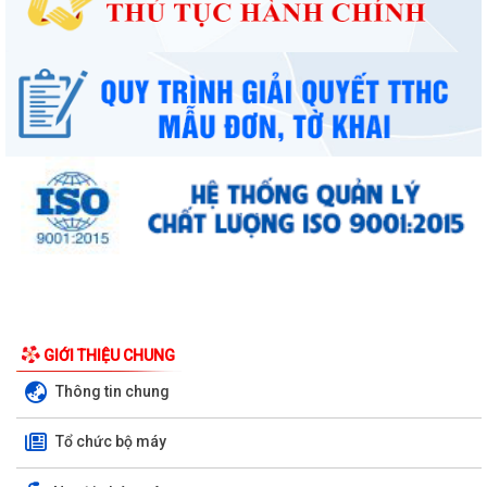
UBND phường triển khai công tác khám sức khoẻ định kỳ, khám sàng
lọc miễn phí cho người dân trên...
Ban đại diện Hội đồng quản trị Ngân hàng Chính sách xã hội phường
GIỚI THIỆU CHUNG
Kiến An tổ chức phiên họp giao...
Thông tin chung
TỪ NGÀY 08/8/2026: NHIỀU THỦ TỤC HÀNH CHÍNH TRỰC TUYẾN TẠI
Tổ chức bộ máy
THÀNH PHỐ HẢI PHÒNG ĐƯỢC THU PHÍ, LỆ PHÍ...