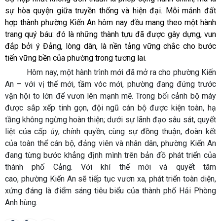
sự hòa quyện giữa truyền thống và hiện đại. Mỗi mảnh đất
hợp thành phường Kiến An hôm nay đều mang theo một hành
trang quý báu: đó là những thành tựu đã được gây dựng, vun
đắp bởi ý Đảng, lòng dân, là nền tảng vững chắc cho bước
tiến vững bền của phường trong tương lai.
Hôm nay, một hành trình mới đã mở ra cho phường Kiến
An – với vị thế mới, tầm vóc mới, phường đang đứng trước
vận hội to lớn để vươn lên mạnh mẽ. Trong bối cảnh bộ máy
được sắp xếp tinh gọn, đội ngũ cán bộ được kiện toàn, hạ
tầng không ngừng hoàn thiện; dưới sự lãnh đạo sâu sát, quyết
liệt của cấp ủy, chính quyền, cùng sự đồng thuận, đoàn kết
của toàn thể cán bộ, đảng viên và nhân dân, phường Kiến An
đang từng bước khẳng định mình trên bản đồ phát triển của
thành phố Cảng. Với khí thế mới và quyết tâm
cao, phường Kiến An sẽ tiếp tục vươn xa, phát triển toàn diện,
xứng đáng là điểm sáng tiêu biểu của thành phố Hải Phòng
Anh hùng.