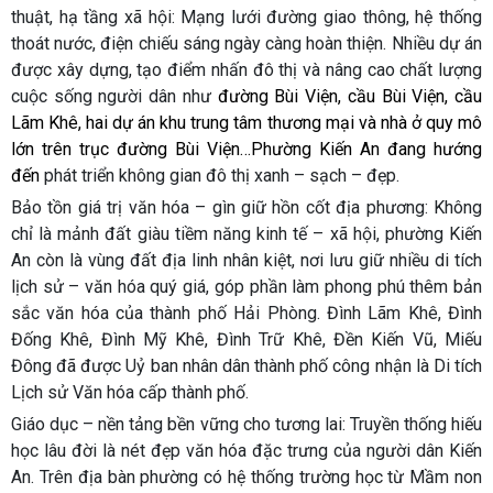
thuật, hạ tầng xã hội: Mạng lưới đường giao thông, hệ thống
thoát nước, điện chiếu sáng ngày càng hoàn thiện. Nhiều dự án
được xây dựng, tạo điểm nhấn đô thị và nâng cao chất lượng
cuộc sống người dân như
đường Bùi Viện, cầu Bùi Viện, cầu
Lãm Khê, hai dự án khu trung tâm thương mại và nhà ở quy mô
lớn trên trục đường Bùi Viện…Phường Kiến An đang hướng
đến
phát triển không gian đô thị xanh – sạch – đẹp.
Bảo tồn giá trị văn hóa – gìn giữ hồn cốt địa phương: Không
chỉ là mảnh đất giàu tiềm năng kinh tế – xã hội, phường Kiến
An còn là vùng đất địa linh nhân kiệt, nơi lưu giữ nhiều di tích
lịch sử – văn hóa quý giá, góp phần làm phong phú thêm bản
sắc văn hóa của thành phố Hải Phòng. Đình Lãm Khê, Đình
Đống Khê, Đình Mỹ Khê, Đình Trữ Khê, Đền Kiến Vũ, Miếu
Đông đã được Uỷ ban nhân dân thành phố công nhận là Di tích
Lịch sử Văn hóa cấp thành phố.
Giáo dục – nền tảng bền vững cho tương lai: Truyền thống hiếu
học lâu đời là nét đẹp văn hóa đặc trưng của người dân Kiến
An. Trên địa bàn phường có hệ thống trường học từ Mầm non