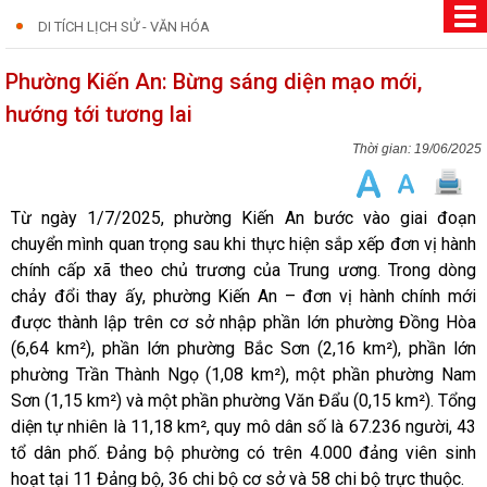
DI TÍCH LỊCH SỬ - VĂN HÓA
Phường Kiến An: Bừng sáng diện mạo mới,
hướng tới tương lai
19/06/2025
Từ ngày 1/7/2025, phường Kiến An bước vào giai đoạn
chuyển mình quan trọng sau khi thực hiện sắp xếp đơn vị hành
chính cấp xã theo chủ trương của Trung ương. Trong dòng
chảy đổi thay ấy, phường Kiến An – đơn vị hành chính mới
được thành lập trên cơ sở
nhập phần lớn phường Đồng Hòa
(6,64
km²
), phần lớn phường Bắc Sơn (2,16
km²
), phần lớn
phường Trần Thành Ngọ (1,08
km²), một phần phường Nam
Sơn (1
,15
km²) và một phần phường Văn Đẩu (0
,15
km²)
.
Tổng
diện
tự nhiên là 11,18 km², quy mô dân số là 67.236 người, 43
tổ dân phố. Đảng bộ phường
có trên 4.000 đảng viên sinh
hoạt tại 11 Đảng bộ, 36 chi bộ cơ sở và 58 chi bộ trực thuộc.