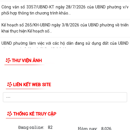
Công văn số 3357/UBND-KT ngày 28/7/2026 của UBND phường v/v
phối hợp thông tin chương trình khảo...
Kế hoạch số 265/KH-UBND ngày 3/8/2026 của UBND phường về triển
khai thực hiện Kế hoạch số...
UBND phường làm việc với các hộ dân đang sử dụng đất của UBND
phường tại tổ dân phố Lãm Khê (giáp...
THƯ VIỆN ẢNH
PHƯỜNG KIẾN AN THAM DỰ HỘI NGHỊ TRỰC TUYẾN THÀNH PHỐ VỀ
TIẾN ĐỘ ĐO ĐẠC, LẬP BẢN ĐỒ ĐỊA CHÍNH, LẬP...
Khai mạc huấn luyện Dân quân tự vệ tại chỗ năm 2026
LIÊN KẾT WEB SITE
Lễ chào cờ tháng 8/2026
Thông báo số 1298/TB-UBND ngày 31/7/2026 về việc công bố kế
hoạch, danh mục khu đất thực hiện đấu...
THỐNG KÊ TRUY CẬP
Thông báo số 1298/TB-UBND ngày 31/7/2026 của UBND phường về
Đang online:
82
việc công bố kế hoạch, danh mục khu đất...
Hôm nay:
8,026