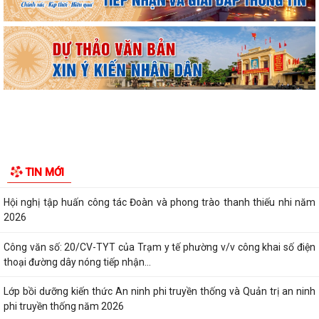
lọc miễn phí cho người dân trên...
Ban đại diện Hội đồng quản trị Ngân hàng Chính sách xã hội phường
Kiến An tổ chức phiên họp giao...
TỪ NGÀY 08/8/2026: NHIỀU THỦ TỤC HÀNH CHÍNH TRỰC TUYẾN TẠI
THÀNH PHỐ HẢI PHÒNG ĐƯỢC THU PHÍ, LỆ PHÍ...
Chi bộ trường Tiểu học Quang Trung kết nạp Đảng viên mới
Tổ Đại biểu số 05 HĐND thành phố tiếp xúc cử tri sau Kỳ họp thường lệ
TIN MỚI
giữa năm 2026 HĐND thành phố...
Hội nghị tập huấn công tác Đoàn và phong trào thanh thiếu nhi năm
2026
Công văn số: 20/CV-TYT của Trạm y tế phường v/v công khai số điện
thoại đường dây nóng tiếp nhận...
Lớp bồi dưỡng kiến thức An ninh phi truyền thống và Quản trị an ninh
phi truyền thống năm 2026