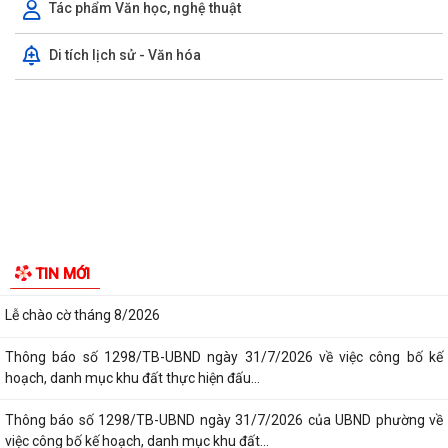
Công văn số 3385/UBND-KT ngày 29/7/2026 của UBND phường v/v
công khai Quyết định của Chủ tịch Ủy...