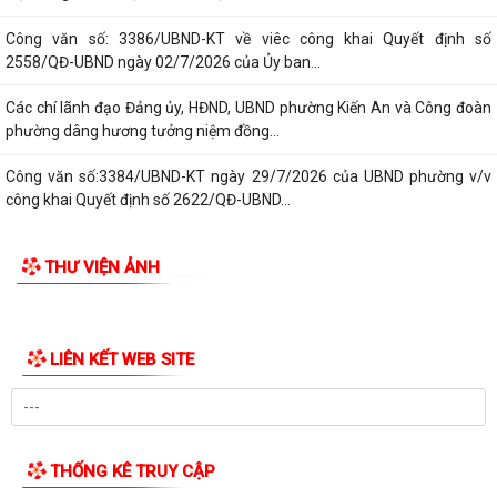
Tổ Đại biểu số 05 HĐND thành phố tiếp xúc cử tri sau Kỳ họp thường lệ
GIỚI THIỆU CHUNG
giữa năm 2026 HĐND thành phố...
Thông tin chung
Hội nghị tập huấn công tác Đoàn và phong trào thanh thiếu nhi năm
Tổ chức bộ máy
2026
Công văn số: 20/CV-TYT của Trạm y tế phường v/v công khai số điện
Người phát ngôn
thoại đường dây nóng tiếp nhận...
Tác phẩm Văn học, nghệ thuật
Lớp bồi dưỡng kiến thức An ninh phi truyền thống và Quản trị an ninh
phi truyền thống năm 2026
Di tích lịch sử - Văn hóa
Công văn số 3357/UBND-KT ngày 28/7/2026 của UBND phường v/v
phối hợp thông tin chương trình khảo...
Kế hoạch số 265/KH-UBND ngày 3/8/2026 của UBND phường về triển
khai thực hiện Kế hoạch số...
UBND phường làm việc với các hộ dân đang sử dụng đất của UBND
phường tại tổ dân phố Lãm Khê (giáp...