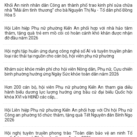
Khối An ninh nhân dân Công an thành phố trao kinh phí sửa chữa
nhà “Mái ấm tình thương” cho bà Nguyễn Thị Nụ - Tổ dân phố Đồng
Hòa 5
Hội Liên hiệp Phụ nữ phường Kiến An phối hợp với nhà hảo tâm
thăm, tặng quà trẻ em mồ côi có hoàn cảnh khó khăn được nhận
đỡ đầu năm 2026
Hội nghị tập huấn ứng dụng công nghệ số AI và tuyên truyền phân
loại rác thải tại nguồn cho cán bộ, hội viên phụ nữ phường
Khám sức khỏe miễn phí cho hội viên Nông dân, Phụ nữ, Cựu chiến
binh phường hưởng ứng Ngày Sức khỏe toàn dân năm 2026
Hơn 200 cán bộ, hội viên Phụ nữ phường Kiến An tham gia diễu
hành biểu dương lực lượng hưởng ứng bầu cử đại biểu Quốc hội
khóa XVI và HĐND các cấp,...
Hội Liên hiệp Phụ nữ phường Kiến An phối hợp với Chi hội Phụ nữ
Công an phường tổ chức thăm, tặng quà Tết Nguyên đán Bính Ngọ
2026
Hội nghị tuyên truyền phong trào “Toàn dân bảo vệ an ninh Tổ