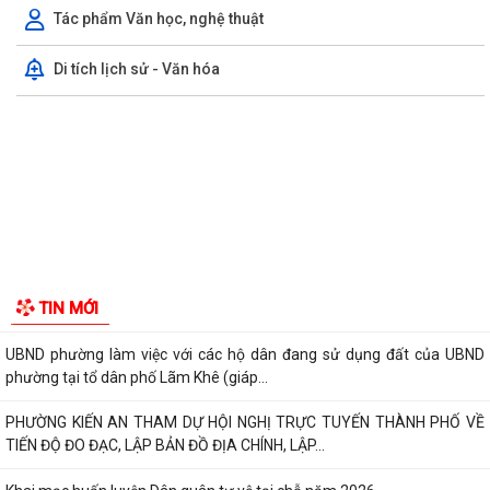
UBND phường triển khai công tác khám sức khoẻ định kỳ, khám sàng
lọc miễn phí cho người dân trên...
Ban đại diện Hội đồng quản trị Ngân hàng Chính sách xã hội phường
Kiến An tổ chức phiên họp giao...
TỪ NGÀY 08/8/2026: NHIỀU THỦ TỤC HÀNH CHÍNH TRỰC TUYẾN TẠI
GIỚI THIỆU CHUNG
THÀNH PHỐ HẢI PHÒNG ĐƯỢC THU PHÍ, LỆ PHÍ...
Thông tin chung
Chi bộ trường Tiểu học Quang Trung kết nạp Đảng viên mới
Tổ chức bộ máy
Tổ Đại biểu số 05 HĐND thành phố tiếp xúc cử tri sau Kỳ họp thường lệ