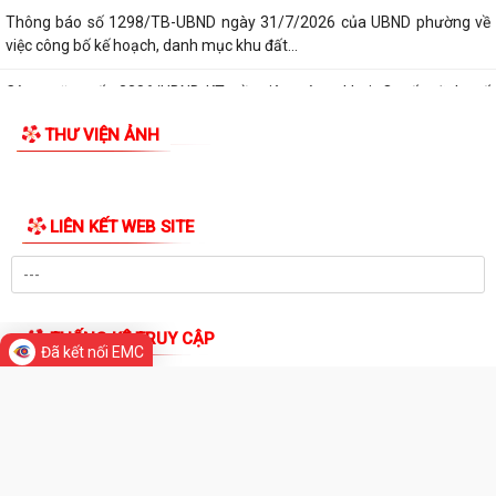
Chi bộ trường Tiểu học Quang Trung kết nạp Đảng viên mới
Di tích lịch sử - Văn hóa
Tổ Đại biểu số 05 HĐND thành phố tiếp xúc cử tri sau Kỳ họp thường lệ
giữa năm 2026 HĐND thành phố...
Hội nghị tập huấn công tác Đoàn và phong trào thanh thiếu nhi năm
2026
Công văn số: 20/CV-TYT của Trạm y tế phường v/v công khai số điện
thoại đường dây nóng tiếp nhận...
Lớp bồi dưỡng kiến thức An ninh phi truyền thống và Quản trị an ninh
phi truyền thống năm 2026
Công văn số 3357/UBND-KT ngày 28/7/2026 của UBND phường v/v
Đã kết nối EMC
phối hợp thông tin chương trình khảo...
Kế hoạch số 265/KH-UBND ngày 3/8/2026 của UBND phường về triển
TIN MỚI
khai thực hiện Kế hoạch số...
UBND phường làm việc với các hộ dân đang sử dụng đất của UBND
phường tại tổ dân phố Lãm Khê (giáp...