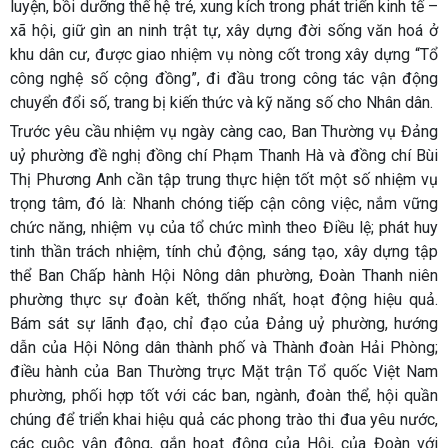
luyện, bồi dưỡng thế hệ trẻ, xung kích trong phát triển kinh tế –
xã hội, giữ gìn an ninh trật tự, xây dựng đời sống văn hoá ở
khu dân cư, được giao nhiệm vụ nòng cốt trong xây dựng “Tổ
công nghệ số cộng đồng”, đi đầu trong công tác vận động
chuyển đổi số, trang bị kiến thức và kỹ năng số cho Nhân dân.
Trước yêu cầu nhiệm vụ ngày càng cao, Ban Thường vụ Đảng
uỷ phường đề nghị đồng chí Phạm Thanh Hà và đồng chí Bùi
Thị Phương Anh cần tập trung thực hiện tốt một số nhiệm vụ
trọng tâm, đó là: Nhanh chóng tiếp cận công việc, nắm vững
chức năng, nhiệm vụ của tổ chức mình theo Điều lệ; phát huy
tinh thần trách nhiệm, tính chủ động, sáng tạo, xây dựng tập
thể Ban Chấp hành Hội Nông dân phường, Đoàn Thanh niên
phường thực sự đoàn kết, thống nhất, hoạt động hiệu quả.
Bám sát sự lãnh đạo, chỉ đạo của Đảng uỷ phường, hướng
dẫn của Hội Nông dân thành phố và Thành đoàn Hải Phòng;
điều hành của Ban Thường trực Mặt trận Tổ quốc Việt Nam
phường, phối hợp tốt với các ban, ngành, đoàn thể, hội quần
chúng để triển khai hiệu quả các phong trào thi đua yêu nước,
các cuộc vận động, gắn hoạt động của Hội, của Đoàn với