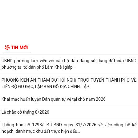
UBND phường triển khai công tác khám sức khoẻ định kỳ, khám sàng
GIỚI THIỆU CHUNG
lọc miễn phí cho người dân trên...
Thông tin chung
Ban đại diện Hội đồng quản trị Ngân hàng Chính sách xã hội phường
Tổ chức bộ máy
Kiến An tổ chức phiên họp giao...
TỪ NGÀY 08/8/2026: NHIỀU THỦ TỤC HÀNH CHÍNH TRỰC TUYẾN TẠI
Người phát ngôn
THÀNH PHỐ HẢI PHÒNG ĐƯỢC THU PHÍ, LỆ PHÍ...
Tác phẩm Văn học, nghệ thuật