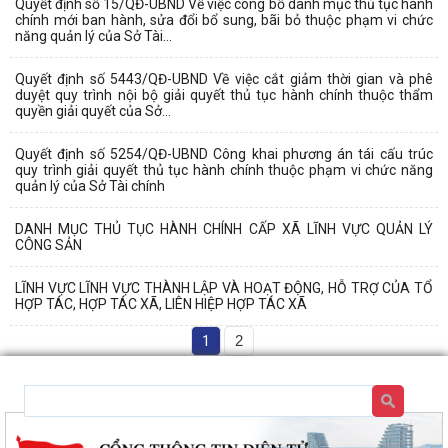
Quyết định số 15/QĐ-UBND Về việc công bố danh mục thủ tục hành
chính mới ban hành, sửa đổi bổ sung, bãi bỏ thuộc phạm vi chức
năng quản lý của Sở Tài...
Quyết định số 5443/QĐ-UBND Về việc cắt giảm thời gian và phê
duyệt quy trình nội bộ giải quyết thủ tục hành chính thuộc thẩm
quyền giải quyết của Sở...
Quyết định số 5254/QĐ-UBND Công khai phương án tái cấu trúc
quy trình giải quyết thủ tục hành chính thuộc phạm vi chức năng
quản lý của Sở Tài chính
DANH MỤC THỦ TỤC HÀNH CHÍNH CẤP XÃ LĨNH VỰC QUẢN LÝ
CÔNG SẢN
LĨNH VỰC LĨNH VỰC THÀNH LẬP VÀ HOẠT ĐỘNG, HỖ TRỢ CỦA TỔ
HỢP TÁC, HỢP TÁC XÃ, LIÊN HIỆP HỢP TÁC XÃ
1
2