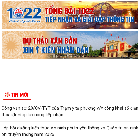
Ban đại diện Hội đồng quản trị Ngân hàng Chính sách xã hội phường
Kiến An tổ chức phiên họp giao...
TỪ NGÀY 08/8/2026: NHIỀU THỦ TỤC HÀNH CHÍNH TRỰC TUYẾN TẠI
THÀNH PHỐ HẢI PHÒNG ĐƯỢC THU PHÍ, LỆ PHÍ...
Chi bộ trường Tiểu học Quang Trung kết nạp Đảng viên mới
Tổ Đại biểu số 05 HĐND thành phố tiếp xúc cử tri sau Kỳ họp thường lệ
giữa năm 2026 HĐND thành phố...
Hội nghị tập huấn công tác Đoàn và phong trào thanh thiếu nhi năm
TIN MỚI
2026
Công văn số: 20/CV-TYT của Trạm y tế phường v/v công khai số điện
thoại đường dây nóng tiếp nhận...
Lớp bồi dưỡng kiến thức An ninh phi truyền thống và Quản trị an ninh
phi truyền thống năm 2026