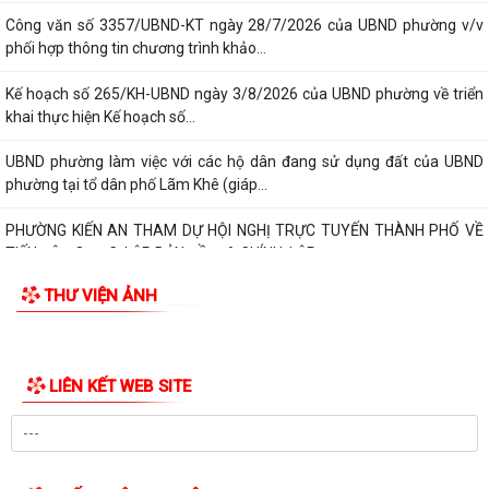
Công văn số 3357/UBND-KT ngày 28/7/2026 của UBND phường v/v
phối hợp thông tin chương trình khảo...
Kế hoạch số 265/KH-UBND ngày 3/8/2026 của UBND phường về triển
khai thực hiện Kế hoạch số...
UBND phường làm việc với các hộ dân đang sử dụng đất của UBND
phường tại tổ dân phố Lãm Khê (giáp...
PHƯỜNG KIẾN AN THAM DỰ HỘI NGHỊ TRỰC TUYẾN THÀNH PHỐ VỀ
TIẾN ĐỘ ĐO ĐẠC, LẬP BẢN ĐỒ ĐỊA CHÍNH, LẬP...
THƯ VIỆN ẢNH
Khai mạc huấn luyện Dân quân tự vệ tại chỗ năm 2026
Lễ chào cờ tháng 8/2026
LIÊN KẾT WEB SITE
Thông báo số 1298/TB-UBND ngày 31/7/2026 về việc công bố kế
hoạch, danh mục khu đất thực hiện đấu...
Thông báo số 1298/TB-UBND ngày 31/7/2026 của UBND phường về
việc công bố kế hoạch, danh mục khu đất...