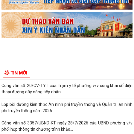
Kiến An tổ chức phiên họp giao...
TỪ NGÀY 08/8/2026: NHIỀU THỦ TỤC HÀNH CHÍNH TRỰC TUYẾN TẠI
THÀNH PHỐ HẢI PHÒNG ĐƯỢC THU PHÍ, LỆ PHÍ...
Chi bộ trường Tiểu học Quang Trung kết nạp Đảng viên mới
Tổ Đại biểu số 05 HĐND thành phố tiếp xúc cử tri sau Kỳ họp thường lệ
giữa năm 2026 HĐND thành phố...
Hội nghị tập huấn công tác Đoàn và phong trào thanh thiếu nhi năm
TIN MỚI
2026
Công văn số: 20/CV-TYT của Trạm y tế phường v/v công khai số điện
thoại đường dây nóng tiếp nhận...
Lớp bồi dưỡng kiến thức An ninh phi truyền thống và Quản trị an ninh
phi truyền thống năm 2026
Công văn số 3357/UBND-KT ngày 28/7/2026 của UBND phường v/v
phối hợp thông tin chương trình khảo...