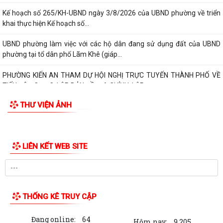
Kế hoạch số 265/KH-UBND ngày 3/8/2026 của UBND phường về triển
khai thực hiện Kế hoạch số...
UBND phường làm việc với các hộ dân đang sử dụng đất của UBND
phường tại tổ dân phố Lãm Khê (giáp...
PHƯỜNG KIẾN AN THAM DỰ HỘI NGHỊ TRỰC TUYẾN THÀNH PHỐ VỀ
TIẾN ĐỘ ĐO ĐẠC, LẬP BẢN ĐỒ ĐỊA CHÍNH, LẬP...
THƯ VIỆN ẢNH
Khai mạc huấn luyện Dân quân tự vệ tại chỗ năm 2026
Lễ chào cờ tháng 8/2026
LIÊN KẾT WEB SITE
Thông báo số 1298/TB-UBND ngày 31/7/2026 về việc công bố kế
hoạch, danh mục khu đất thực hiện đấu...
Thông báo số 1298/TB-UBND ngày 31/7/2026 của UBND phường về
việc công bố kế hoạch, danh mục khu đất...
THỐNG KÊ TRUY CẬP
Công văn số: 3386/UBND-KT về viêc công khai Quyết định số
Đang online:
64
2558/QĐ-UBND ngày 02/7/2026 của Ủy ban...
Hôm nay:
9,205