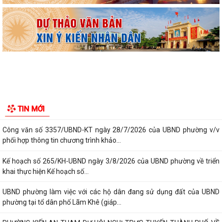
Tổ Đại biểu số 05 HĐND thành phố tiếp xúc cử tri sau Kỳ họp thường lệ
giữa năm 2026 HĐND thành phố...
Hội nghị tập huấn công tác Đoàn và phong trào thanh thiếu nhi năm
2026
Công văn số: 20/CV-TYT của Trạm y tế phường v/v công khai số điện
thoại đường dây nóng tiếp nhận...
Lớp bồi dưỡng kiến thức An ninh phi truyền thống và Quản trị an ninh
TIN MỚI
phi truyền thống năm 2026
Công văn số 3357/UBND-KT ngày 28/7/2026 của UBND phường v/v
phối hợp thông tin chương trình khảo...
Kế hoạch số 265/KH-UBND ngày 3/8/2026 của UBND phường về triển
khai thực hiện Kế hoạch số...
UBND phường làm việc với các hộ dân đang sử dụng đất của UBND
phường tại tổ dân phố Lãm Khê (giáp...