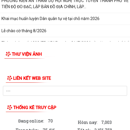
PHƯỜNG KIẾN AN THAM DỰ HỘI NGHỊ TRỰC TUYẾN THÀNH PHỐ VỀ
TIẾN ĐỘ ĐO ĐẠC, LẬP BẢN ĐỒ ĐỊA CHÍNH, LẬP...
Khai mạc huấn luyện Dân quân tự vệ tại chỗ năm 2026
Lễ chào cờ tháng 8/2026
Thông báo số 1298/TB-UBND ngày 31/7/2026 về việc công bố kế
hoạch, danh mục khu đất thực hiện đấu...
THƯ VIỆN ẢNH
Thông báo số 1298/TB-UBND ngày 31/7/2026 của UBND phường về
việc công bố kế hoạch, danh mục khu đất...
LIÊN KẾT WEB SITE
Công văn số: 3386/UBND-KT về viêc công khai Quyết định số
2558/QĐ-UBND ngày 02/7/2026 của Ủy ban...
Các chí lãnh đạo Đảng ủy, HĐND, UBND phường Kiến An và Công đoàn
phường dâng hương tưởng niệm đồng...
THỐNG KÊ TRUY CẬP
Công văn số:3384/UBND-KT ngày 29/7/2026 của UBND phường v/v
Đang online:
70
công khai Quyết định số 2622/QĐ-UBND...
Hôm nay:
7,003