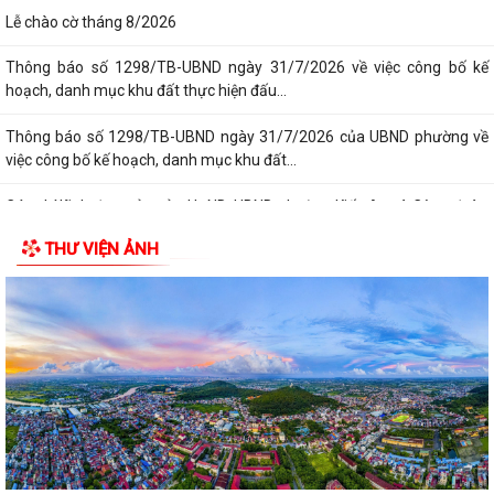
Lễ chào cờ tháng 8/2026
Thông báo số 1298/TB-UBND ngày 31/7/2026 về việc công bố kế
hoạch, danh mục khu đất thực hiện đấu...
Thông báo số 1298/TB-UBND ngày 31/7/2026 của UBND phường về
việc công bố kế hoạch, danh mục khu đất...
Các chí lãnh đạo Đảng ủy, HĐND, UBND phường Kiến An và Công đoàn
phường dâng hương tưởng niệm đồng...
THƯ VIỆN ẢNH
Phường Kiến An tặng quà chúc mừng cán bộ, chiến sĩ Lữ đoàn vận tải
653 hoàn thành xuất sắc nhiệm vụ...
Ban vận động thành lập Hội Doanh nghiệp họp chuẩn bị công tác tổ
chức Đại hội thành lập Hội Doanh...
Hội nghị tập huấn triển khai thủ tục hành chính của Đảng trên môi
trường điện tử, giai đoạn 2
UBND phường tiếp ông Phạm Văn Hành – Khu Chung cư Bắc Sơn