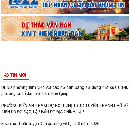
giữa năm 2026 HĐND thành phố...
Hội nghị tập huấn công tác Đoàn và phong trào thanh thiếu nhi năm
2026
Công văn số: 20/CV-TYT của Trạm y tế phường v/v công khai số điện
thoại đường dây nóng tiếp nhận...
Lớp bồi dưỡng kiến thức An ninh phi truyền thống và Quản trị an ninh
phi truyền thống năm 2026
KẾ HOẠCH SỐ 265/kh-ubnd NGÀY 3/8/2026 cửa UBND phường về
TIN MỚI
triển khai thực hiện Kế hoạch số...
UBND phường làm việc với các hộ dân đang sử dụng đất của UBND
phường tại tổ dân phố Lãm Khê (giáp...
PHƯỜNG KIẾN AN THAM DỰ HỘI NGHỊ TRỰC TUYẾN THÀNH PHỐ VỀ
TIẾN ĐỘ ĐO ĐẠC, LẬP BẢN ĐỒ ĐỊA CHÍNH, LẬP...
Khai mạc huấn luyện Dân quân tự vệ tại chỗ năm 2026