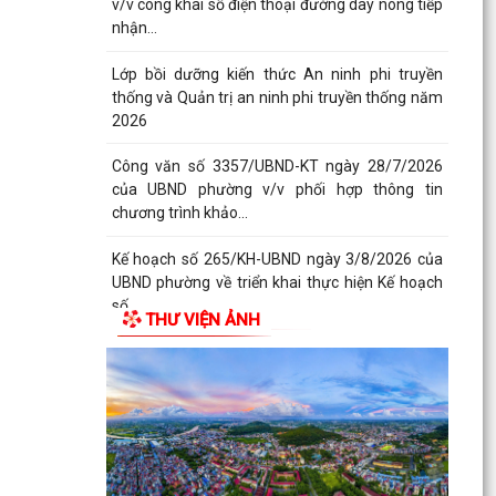
v/v công khai số điện thoại đường dây nóng tiếp
nhận...
Lớp bồi dưỡng kiến thức An ninh phi truyền
thống và Quản trị an ninh phi truyền thống năm
2026
Công văn số 3357/UBND-KT ngày 28/7/2026
của UBND phường v/v phối hợp thông tin
chương trình khảo...
Kế hoạch số 265/KH-UBND ngày 3/8/2026 của
UBND phường về triển khai thực hiện Kế hoạch
số...
THƯ VIỆN ẢNH
UBND phường làm việc với các hộ dân đang sử
dụng đất của UBND phường tại tổ dân phố Lãm
Khê (giáp...
PHƯỜNG KIẾN AN THAM DỰ HỘI NGHỊ TRỰC
TUYẾN THÀNH PHỐ VỀ TIẾN ĐỘ ĐO ĐẠC, LẬP
BẢN ĐỒ ĐỊA CHÍNH, LẬP...