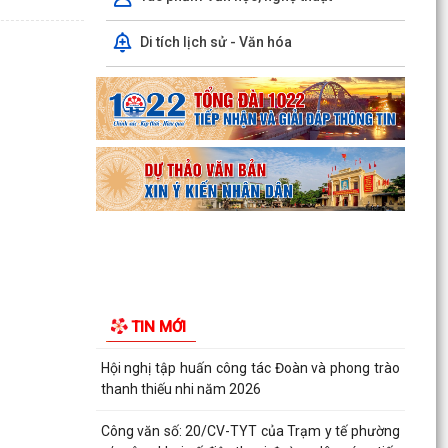
dân trên...
Di tích lịch sử - Văn hóa
Ban đại diện Hội đồng quản trị Ngân hàng Chính
sách xã hội phường Kiến An tổ chức phiên họp
giao...
TỪ NGÀY 08/8/2026: NHIỀU THỦ TỤC HÀNH
CHÍNH TRỰC TUYẾN TẠI THÀNH PHỐ HẢI
PHÒNG ĐƯỢC THU PHÍ, LỆ PHÍ...
Chi bộ trường Tiểu học Quang Trung kết nạp
Đảng viên mới
Tổ Đại biểu số 05 HĐND thành phố tiếp xúc cử tri
sau Kỳ họp thường lệ giữa năm 2026 HĐND
TIN MỚI
thành phố...
Hội nghị tập huấn công tác Đoàn và phong trào
thanh thiếu nhi năm 2026
Công văn số: 20/CV-TYT của Trạm y tế phường