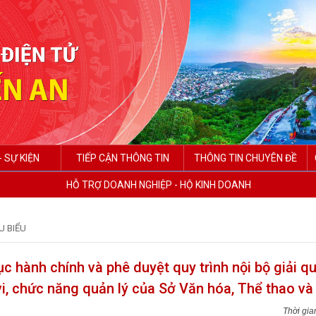
- SỰ KIỆN
TIẾP CẬN THÔNG TIN
THÔNG TIN CHUYÊN ĐỀ
HỖ TRỢ DOANH NGHIỆP - HỘ KINH DOANH
U BIỂU
 hành chính và phê duyệt quy trình nội bộ giải qu
vi, chức năng quản lý của Sở Văn hóa, Thể thao và 