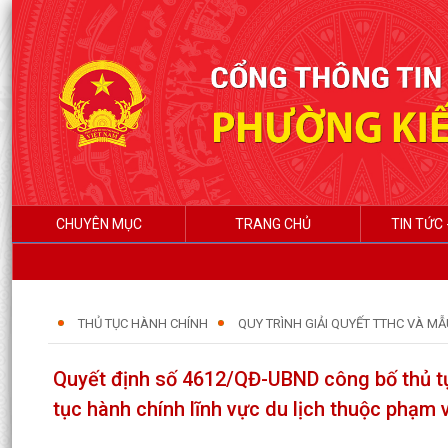
CHUYÊN MỤC
TRANG CHỦ
TIN TỨC 
THỦ TỤC HÀNH CHÍNH
QUY TRÌNH GIẢI QUYẾT TTHC VÀ MẪ
Quyết định số 4612/QĐ-UBND công bố thủ tục
tục hành chính lĩnh vực du lịch thuộc phạm 