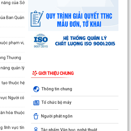
c năng của Sở
 của Ban Quản
huộc phạm vi,
Công Thương
 năng quản lý
GIỚI THIỆU CHUNG
 tạo thuộc hệ
Thông tin chung
 vực Người có
Tổ chức bộ máy
văn hóa thuộc
Người phát ngôn
UBND phường triển khai công tác khám sức
 lĩnh vực tín
khoẻ định kỳ, khám sàng lọc miễn phí cho người
Tác phẩm Văn học, nghệ thuật