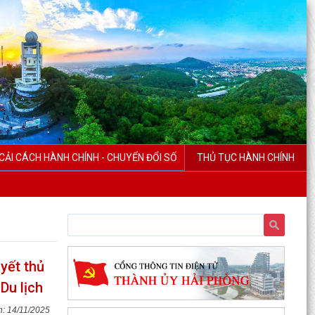
CẢI CÁCH HÀNH CHÍNH - CHUYỂN ĐỔI SỐ
THỦ TỤC HÀNH CHÍNH
yết thủ
Du lịch
14/11/2025