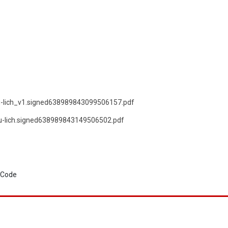
du-lich_v1.signed638989843099506157.pdf
du-lich.signed638989843149506502.pdf