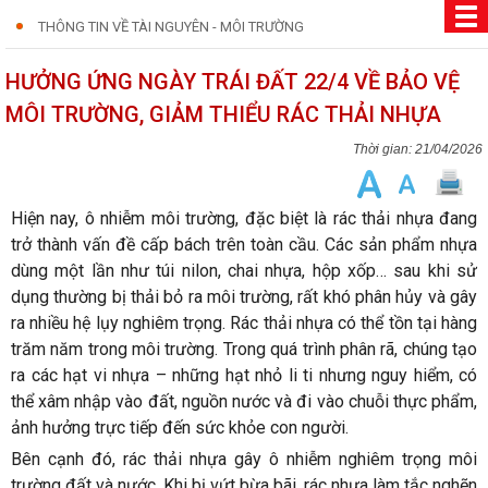
THÔNG TIN VỀ TÀI NGUYÊN - MÔI TRƯỜNG
HƯỞNG ỨNG NGÀY TRÁI ĐẤT 22/4 VỀ BẢO VỆ
MÔI TRƯỜNG, GIẢM THIỂU RÁC THẢI NHỰA
21/04/2026
Hiện nay, ô nhiễm môi trường, đặc biệt là rác thải nhựa đang
trở thành vấn đề cấp bách trên toàn cầu. Các sản phẩm nhựa
dùng một lần như túi nilon, chai nhựa, hộp xốp… sau khi sử
dụng thường bị thải bỏ ra môi trường, rất khó phân hủy và gây
ra nhiều hệ lụy nghiêm trọng. Rác thải nhựa có thể tồn tại hàng
trăm năm trong môi trường. Trong quá trình phân rã, chúng tạo
ra các hạt vi nhựa – những hạt nhỏ li ti nhưng nguy hiểm, có
thể xâm nhập vào đất, nguồn nước và đi vào chuỗi thực phẩm,
ảnh hưởng trực tiếp đến sức khỏe con người.
Bên cạnh đó, rác thải nhựa gây ô nhiễm nghiêm trọng môi
trường đất và nước. Khi bị vứt bừa bãi, rác nhựa làm tắc nghẽn