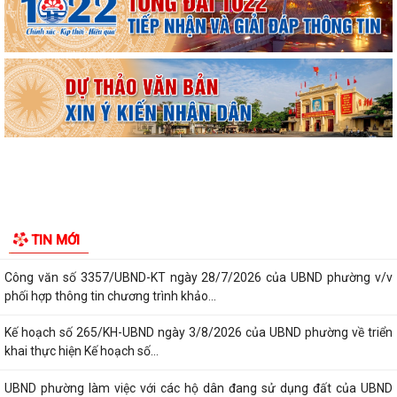
Công văn số 3385/UBND-KT ngày 29/7/2026 của UBND phường v/v
công khai Quyết định của Chủ tịch Ủy...
Tổ Đại biểu số 05 HĐND thành phố tiếp xúc cử tri sau Kỳ họp thường lệ
giữa năm 2026 HĐND thành phố...
Hội nghị tập huấn công tác Đoàn và phong trào thanh thiếu nhi năm
2026
Công văn số: 20/CV-TYT của Trạm y tế phường v/v công khai số điện
thoại đường dây nóng tiếp nhận...
Lớp bồi dưỡng kiến thức An ninh phi truyền thống và Quản trị an ninh
TIN MỚI
phi truyền thống năm 2026
Công văn số 3357/UBND-KT ngày 28/7/2026 của UBND phường v/v
phối hợp thông tin chương trình khảo...
Kế hoạch số 265/KH-UBND ngày 3/8/2026 của UBND phường về triển
khai thực hiện Kế hoạch số...
UBND phường làm việc với các hộ dân đang sử dụng đất của UBND