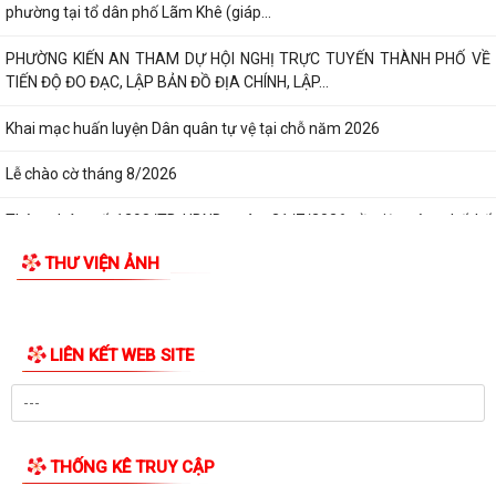
phường tại tổ dân phố Lãm Khê (giáp...
PHƯỜNG KIẾN AN THAM DỰ HỘI NGHỊ TRỰC TUYẾN THÀNH PHỐ VỀ
TIẾN ĐỘ ĐO ĐẠC, LẬP BẢN ĐỒ ĐỊA CHÍNH, LẬP...
Khai mạc huấn luyện Dân quân tự vệ tại chỗ năm 2026
Lễ chào cờ tháng 8/2026
Thông báo số 1298/TB-UBND ngày 31/7/2026 về việc công bố kế
hoạch, danh mục khu đất thực hiện đấu...
THƯ VIỆN ẢNH
Thông báo số 1298/TB-UBND ngày 31/7/2026 của UBND phường về
việc công bố kế hoạch, danh mục khu đất...
LIÊN KẾT WEB SITE
Công văn số: 3386/UBND-KT về viêc công khai Quyết định số
2558/QĐ-UBND ngày 02/7/2026 của Ủy ban...
Các chí lãnh đạo Đảng ủy, HĐND, UBND phường Kiến An và Công đoàn
phường dâng hương tưởng niệm đồng...
THỐNG KÊ TRUY CẬP