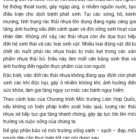
hệ thống thoát nước, gây ngập úng, ô nhiễm nguồn nước, tạo
điều kiện cho dịch bệnh phát sinh. Tại các sông, hồ, kênh
mương, tình trạng rác thải nhựa tồn đọng đang ngày càng gia
tăng, ảnh hưởng xấu đến cảnh quan và đời sống sinh hoạt của
nhân dân. Không chỉ vậy, rác thải nhựa còn đe dọa trực tiếp
đến hệ sinh thái và các loài sinh vật. Nhiều loài động vật đã bị
chết do nuốt phải rác nhựa hoặc bị mắc kẹt trong các sản
phẩm nhựa thải bỏ. Điều này làm mất cân bằng sinh thái và
ảnh hưởng đến nguồn thực phẩm của con người.
Đặc biệt, việc đốt rác thải nhựa không đúng quy định còn phát
sinh các khí độc hại, gây ô nhiễm không khí, ảnh hưởng đến
sức khỏe, làm gia tăng nguy cơ mắc các bệnh nguy hiểm.
Theo cảnh báo của Chương trình Môi trường Liên Hợp Quốc,
nếu không có biện pháp kiểm soát hiệu quả, lượng rác thải
nhựa sẽ tiếp tục gia tăng nhanh chóng, gây áp lực lớn lên môi
trường và cuộc sống của chúng ta.
Để góp phần bảo vệ môi trường sống xanh – sạch – đẹp, mỗi
người dân cần thực hiện tốt các nội dung sau: