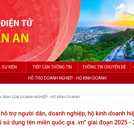
- SỰ KIỆN
TIẾP CẬN THÔNG TIN
THÔNG TIN CHUYÊN ĐỀ
HỖ TRỢ DOANH NGHIỆP - HỘ KINH DOANH
N ÁNH CỦA DOANH NGHIỆP - HỘ KINH DOANH
 hỗ trợ người dân, doanh nghiệp, hộ kinh doanh hi
số sử dụng tên miền quốc gia .vn” giai đoạn 2025 - 