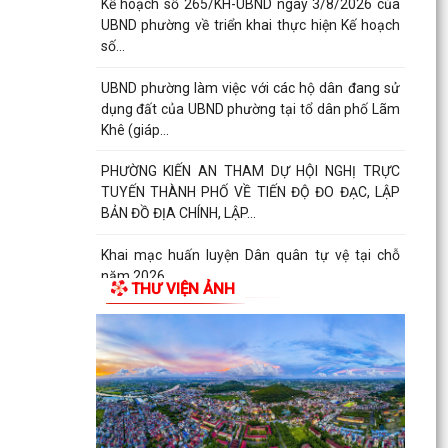
Kế hoạch số 265/KH-UBND ngày 3/8/2026 của
UBND phường về triển khai thực hiện Kế hoạch
số...
UBND phường làm việc với các hộ dân đang sử
dụng đất của UBND phường tại tổ dân phố Lãm
Khê (giáp...
PHƯỜNG KIẾN AN THAM DỰ HỘI NGHỊ TRỰC
TUYẾN THÀNH PHỐ VỀ TIẾN ĐỘ ĐO ĐẠC, LẬP
BẢN ĐỒ ĐỊA CHÍNH, LẬP...
Khai mạc huấn luyện Dân quân tự vệ tại chỗ
năm 2026
THƯ VIỆN ẢNH
Lễ chào cờ tháng 8/2026
Thông báo số 1298/TB-UBND ngày 31/7/2026
về việc công bố kế hoạch, danh mục khu đất
thực hiện đấu...
Thông báo số 1298/TB-UBND ngày 31/7/2026