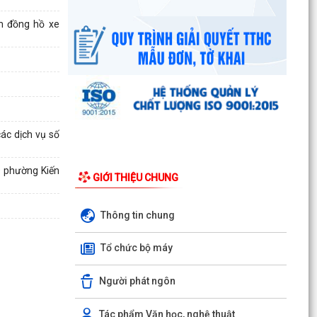
m đồng hồ xe
các dịch vụ số
D phường Kiến
GIỚI THIỆU CHUNG
Thông tin chung
Tổ chức bộ máy
Người phát ngôn
Chi bộ trường Tiểu học Quang Trung kết nạp
Tác phẩm Văn học, nghệ thuật