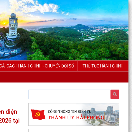
CẢI CÁCH HÀNH CHÍNH - CHUYỂN ĐỔI SỐ
THỦ TỤC HÀNH CHÍNH
ện diện
2026 tại