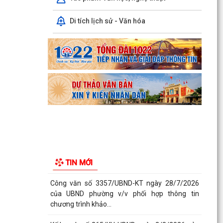
Đảng viên mới
Di tích lịch sử - Văn hóa
Tổ Đại biểu số 05 HĐND thành phố tiếp xúc cử tri
sau Kỳ họp thường lệ giữa năm 2026 HĐND
thành phố...
Hội nghị tập huấn công tác Đoàn và phong trào
thanh thiếu nhi năm 2026
Công văn số: 20/CV-TYT của Trạm y tế phường
v/v công khai số điện thoại đường dây nóng tiếp
nhận...
Lớp bồi dưỡng kiến thức An ninh phi truyền
thống và Quản trị an ninh phi truyền thống năm
TIN MỚI
2026
Công văn số 3357/UBND-KT ngày 28/7/2026
của UBND phường v/v phối hợp thông tin
chương trình khảo...