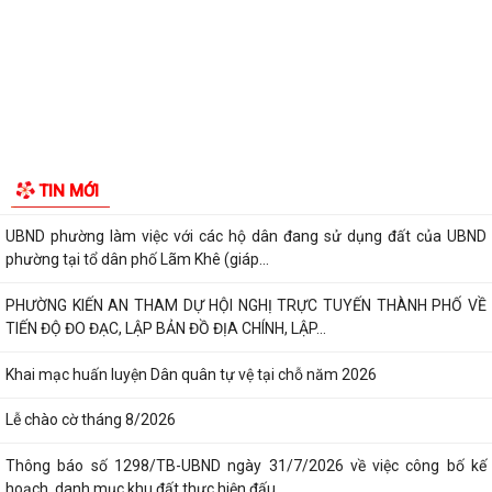
UBND phường triển khai công tác khám sức khoẻ định kỳ, khám sàng
GIỚI THIỆU CHUNG
lọc miễn phí cho người dân trên...
Thông tin chung
Ban đại diện Hội đồng quản trị Ngân hàng Chính sách xã hội phường
Tổ chức bộ máy
Kiến An tổ chức phiên họp giao...
TỪ NGÀY 08/8/2026: NHIỀU THỦ TỤC HÀNH CHÍNH TRỰC TUYẾN TẠI
Người phát ngôn
THÀNH PHỐ HẢI PHÒNG ĐƯỢC THU PHÍ, LỆ PHÍ...
Tác phẩm Văn học, nghệ thuật
Chi bộ trường Tiểu học Quang Trung kết nạp Đảng viên mới