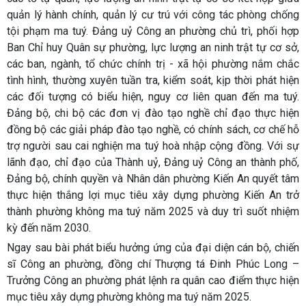
quản lý hành chính, quản lý cư trú với công tác phòng chống
tội phạm ma tuý. Đảng uỷ Công an phường chủ trì, phối hợp
Ban Chỉ huy Quân sự phường, lực lượng an ninh trật tự cơ sở,
các ban, ngành, tổ chức chính trị - xã hội phường nắm chắc
tình hình, thường xuyên tuần tra, kiểm soát, kịp thời phát hiện
các đối tượng có biểu hiện, nguy cơ liên quan đến ma tuý.
Đảng bộ, chi bộ các đơn vị đào tạo nghề chỉ đạo thực hiện
đồng bộ các giải pháp đào tạo nghề, có chính sách, cơ chế hỗ
trợ người sau cai nghiện ma tuý hoà nhập cộng đồng. Với sự
lãnh đạo, chỉ đạo của Thành uỷ, Đảng uỷ Công an thành phố,
Đảng bộ, chính quyền và Nhân dân phường Kiến An quyết tâm
thực hiện thắng lợi mục tiêu xây dựng phường Kiến An trở
thành phường không ma tuý năm 2025 và duy trì suốt nhiệm
kỳ đến năm 2030.
Ngay sau bài phát biểu hưởng ứng của đại diện cán bộ, chiến
sĩ Công an phường, đồng chí Thượng tá Đinh Phúc Long –
Trưởng Công an phường phát lệnh ra quân cao điểm thực hiện
mục tiêu xây dựng phường không ma tuý năm 2025.