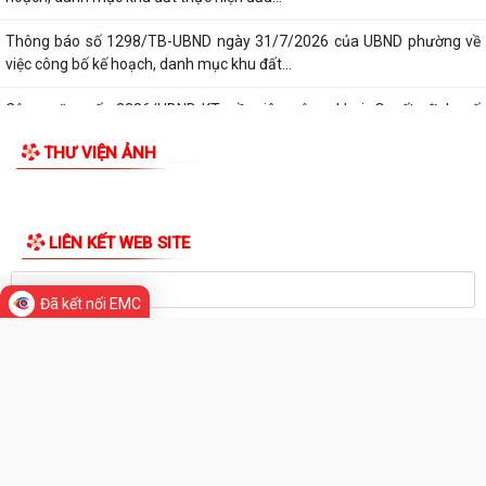
Di tích lịch sử - Văn hóa
Tổ Đại biểu số 05 HĐND thành phố tiếp xúc cử tri sau Kỳ họp thường lệ
giữa năm 2026 HĐND thành phố...
Hội nghị tập huấn công tác Đoàn và phong trào thanh thiếu nhi năm
2026
Công văn số: 20/CV-TYT của Trạm y tế phường v/v công khai số điện
thoại đường dây nóng tiếp nhận...
Lớp bồi dưỡng kiến thức An ninh phi truyền thống và Quản trị an ninh
phi truyền thống năm 2026
Công văn số 3357/UBND-KT ngày 28/7/2026 của UBND phường v/v
Đã kết nối EMC
phối hợp thông tin chương trình khảo...
Kế hoạch số 265/KH-UBND ngày 3/8/2026 của UBND phường về triển
TIN MỚI
khai thực hiện Kế hoạch số...
UBND phường làm việc với các hộ dân đang sử dụng đất của UBND
phường tại tổ dân phố Lãm Khê (giáp...
PHƯỜNG KIẾN AN THAM DỰ HỘI NGHỊ TRỰC TUYẾN THÀNH PHỐ VỀ