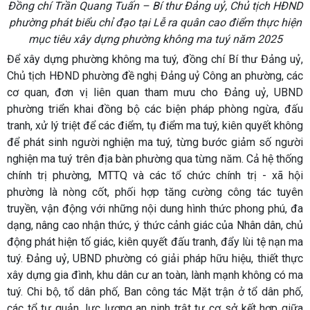
Đồng chí Trần Quang Tuấn – Bí thư Đảng uỷ, Chủ tịch HĐND
phường phát biểu chỉ đạo tại Lễ ra quân cao điểm thực hiện
mục tiêu xây dựng phường không ma tuý năm 2025
Để xây dựng phường không ma tuý, đồng chí Bí thư Đảng uỷ,
Chủ tịch HĐND phường đề nghị Đảng uỷ Công an phường, các
cơ quan, đơn vị liên quan tham mưu cho Đảng uỷ, UBND
phường triển khai đồng bộ các biện pháp phòng ngừa, đấu
tranh, xử lý triệt để các điểm, tụ điểm ma tuý, kiên quyết không
để phát sinh người nghiện ma tuý, từng bước giảm số người
nghiện ma tuý trên địa bàn phường qua từng năm. Cả hệ thống
chính trị phường, MTTQ và các tổ chức chính trị - xã hội
phường là nòng cốt, phối hợp tăng cường công tác tuyên
truyền, vận động với những nội dung hình thức phong phú, đa
dạng, nâng cao nhận thức, ý thức cảnh giác của Nhân dân, chủ
động phát hiện tố giác, kiên quyết đấu tranh, đẩy lùi tệ nạn ma
tuý. Đảng uỷ, UBND phường có giải pháp hữu hiệu, thiết thực
xây dựng gia đình, khu dân cư an toàn, lành mạnh không có ma
tuý. Chi bộ, tổ dân phố, Ban công tác Mặt trận ở tổ dân phố,
các tổ tự quản, lực lượng an ninh trật tự cơ sở kết hợp giữa