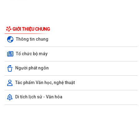
GIỚI THIỆU CHUNG
Công văn số: 20/CV-TYT của Trạm y tế phường v/v công khai số điện
Thông tin chung
thoại đường dây nóng tiếp nhận...
Tổ chức bộ máy
Lớp bồi dưỡng kiến thức An ninh phi truyền thống và Quản trị an ninh
phi truyền thống năm 2026
Người phát ngôn
UBND phường làm việc với các hộ dân đang sử dụng đất của UBND
phường tại tổ dân phố Lãm Khê (giáp...
Tác phẩm Văn học, nghệ thuật
PHƯỜNG KIẾN AN THAM DỰ HỘI NGHỊ TRỰC TUYẾN THÀNH PHỐ VỀ
Di tích lịch sử - Văn hóa
TIẾN ĐỘ ĐO ĐẠC, LẬP BẢN ĐỒ ĐỊA CHÍNH, LẬP...
Khai mạc huấn luyện Dân quân tự vệ tại chỗ năm 2026
Lễ chào cờ tháng 8/2026
Thông báo số 1298/TB-UBND ngày 31/7/2026 của UBND phường về