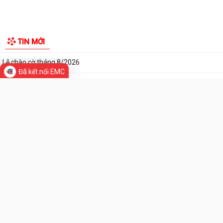
việc công bố kế hoạch, danh mục khu đất...
Các chí lãnh đạo Đảng ủy, HĐND, UBND phường Kiến An và Công đoàn
phường dâng hương tưởng niệm đồng...
Phường Kiến An tặng quà chúc mừng cán bộ, chiến sĩ Lữ đoàn vận tải
653 hoàn thành xuất sắc nhiệm vụ...
Đã kết nối EMC
Ban vận động thành lập Hội Doanh nghiệp họp chuẩn bị công tác tổ
TIN MỚI
chức Đại hội thành lập Hội Doanh...
Hội nghị tập huấn triển khai thủ tục hành chính của Đảng trên môi
trường điện tử, giai đoạn 2
UBND phường tiếp ông Phạm Văn Hành – Khu Chung cư Bắc Sơn
Phường Kiến An tham dự Hội nghị báo cáo viên tháng 7
QUYẾT ĐỊNH Về việc công bố Danh mục thủ tục hành chính mới ban
hành, bị bãi bỏ thuộc phạm vi chức...