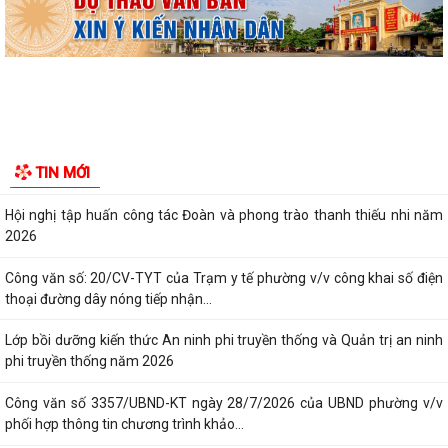
Kiến An tổ chức phiên họp giao...
TỪ NGÀY 08/8/2026: NHIỀU THỦ TỤC HÀNH CHÍNH TRỰC TUYẾN TẠI
THÀNH PHỐ HẢI PHÒNG ĐƯỢC THU PHÍ, LỆ PHÍ...
Chi bộ trường Tiểu học Quang Trung kết nạp Đảng viên mới
Tổ Đại biểu số 05 HĐND thành phố tiếp xúc cử tri sau Kỳ họp thường lệ
TIN MỚI
giữa năm 2026 HĐND thành phố...
Hội nghị tập huấn công tác Đoàn và phong trào thanh thiếu nhi năm
2026
Công văn số: 20/CV-TYT của Trạm y tế phường v/v công khai số điện
thoại đường dây nóng tiếp nhận...
Lớp bồi dưỡng kiến thức An ninh phi truyền thống và Quản trị an ninh
phi truyền thống năm 2026
Công văn số 3357/UBND-KT ngày 28/7/2026 của UBND phường v/v
phối hợp thông tin chương trình khảo...