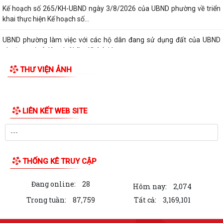
Kế hoạch số 265/KH-UBND ngày 3/8/2026 của UBND phường về triển
khai thực hiện Kế hoạch số...
UBND phường làm việc với các hộ dân đang sử dụng đất của UBND
phường tại tổ dân phố Lãm Khê (giáp...
THƯ VIỆN ẢNH
PHƯỜNG KIẾN AN THAM DỰ HỘI NGHỊ TRỰC TUYẾN THÀNH PHỐ VỀ
TIẾN ĐỘ ĐO ĐẠC, LẬP BẢN ĐỒ ĐỊA CHÍNH, LẬP...
Khai mạc huấn luyện Dân quân tự vệ tại chỗ năm 2026
LIÊN KẾT WEB SITE
Lễ chào cờ tháng 8/2026
Thông báo số 1298/TB-UBND ngày 31/7/2026 về việc công bố kế
hoạch, danh mục khu đất thực hiện đấu...
THỐNG KÊ TRUY CẬP
Thông báo số 1298/TB-UBND ngày 31/7/2026 của UBND phường về
Đang online:
28
việc công bố kế hoạch, danh mục khu đất...
Hôm nay:
2,074
Trong tuần:
87,759
Tất cả:
3,169,101
Công văn số: 3386/UBND-KT về viêc công khai Quyết định số
2558/QĐ-UBND ngày 02/7/2026 của Ủy ban...