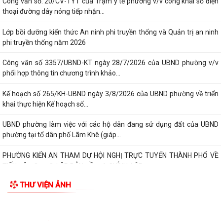
Công văn số: 20/CV-TYT của Trạm y tế phường v/v công khai số điện
thoại đường dây nóng tiếp nhận...
Lớp bồi dưỡng kiến thức An ninh phi truyền thống và Quản trị an ninh
phi truyền thống năm 2026
Công văn số 3357/UBND-KT ngày 28/7/2026 của UBND phường v/v
phối hợp thông tin chương trình khảo...
Kế hoạch số 265/KH-UBND ngày 3/8/2026 của UBND phường về triển
khai thực hiện Kế hoạch số...
UBND phường làm việc với các hộ dân đang sử dụng đất của UBND
phường tại tổ dân phố Lãm Khê (giáp...
PHƯỜNG KIẾN AN THAM DỰ HỘI NGHỊ TRỰC TUYẾN THÀNH PHỐ VỀ
TIẾN ĐỘ ĐO ĐẠC, LẬP BẢN ĐỒ ĐỊA CHÍNH, LẬP...
THƯ VIỆN ẢNH
Khai mạc huấn luyện Dân quân tự vệ tại chỗ năm 2026
Lễ chào cờ tháng 8/2026