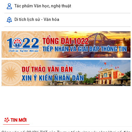
Tác phẩm Văn học, nghệ thuật
Di tích lịch sử - Văn hóa
Ban đại diện Hội đồng quản trị Ngân hàng Chính sách xã hội phường
Kiến An tổ chức phiên họp giao...
TỪ NGÀY 08/8/2026: NHIỀU THỦ TỤC HÀNH CHÍNH TRỰC TUYẾN TẠI
THÀNH PHỐ HẢI PHÒNG ĐƯỢC THU PHÍ, LỆ PHÍ...
Chi bộ trường Tiểu học Quang Trung kết nạp Đảng viên mới
Tổ Đại biểu số 05 HĐND thành phố tiếp xúc cử tri sau Kỳ họp thường lệ
giữa năm 2026 HĐND thành phố...
Hội nghị tập huấn công tác Đoàn và phong trào thanh thiếu nhi năm
TIN MỚI
2026