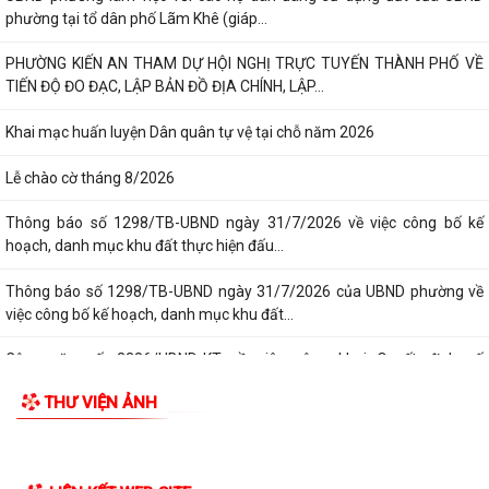
phường tại tổ dân phố Lãm Khê (giáp...
PHƯỜNG KIẾN AN THAM DỰ HỘI NGHỊ TRỰC TUYẾN THÀNH PHỐ VỀ
TIẾN ĐỘ ĐO ĐẠC, LẬP BẢN ĐỒ ĐỊA CHÍNH, LẬP...
Khai mạc huấn luyện Dân quân tự vệ tại chỗ năm 2026
Lễ chào cờ tháng 8/2026
Thông báo số 1298/TB-UBND ngày 31/7/2026 về việc công bố kế
hoạch, danh mục khu đất thực hiện đấu...
Thông báo số 1298/TB-UBND ngày 31/7/2026 của UBND phường về
việc công bố kế hoạch, danh mục khu đất...
Công văn số: 3386/UBND-KT về viêc công khai Quyết định số
2558/QĐ-UBND ngày 02/7/2026 của Ủy ban...
THƯ VIỆN ẢNH
Các chí lãnh đạo Đảng ủy, HĐND, UBND phường Kiến An và Công đoàn
phường dâng hương tưởng niệm đồng...