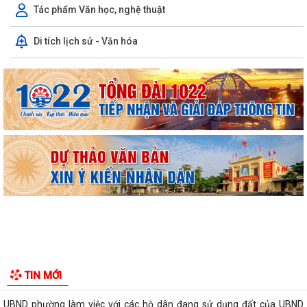
Tác phẩm Văn học, nghệ thuật
Chi bộ trường Tiểu học Quang Trung kết nạp Đảng viên mới
Di tích lịch sử - Văn hóa
Tổ Đại biểu số 05 HĐND thành phố tiếp xúc cử tri sau Kỳ họp thường lệ
giữa năm 2026 HĐND thành phố...
Hội nghị tập huấn công tác Đoàn và phong trào thanh thiếu nhi năm
2026
Công văn số: 20/CV-TYT của Trạm y tế phường v/v công khai số điện
thoại đường dây nóng tiếp nhận...
Lớp bồi dưỡng kiến thức An ninh phi truyền thống và Quản trị an ninh
phi truyền thống năm 2026
Công văn số 3357/UBND-KT ngày 28/7/2026 của UBND phường v/v
phối hợp thông tin chương trình khảo...
Kế hoạch số 265/KH-UBND ngày 3/8/2026 của UBND phường về triển
TIN MỚI
khai thực hiện Kế hoạch số...
UBND phường làm việc với các hộ dân đang sử dụng đất của UBND