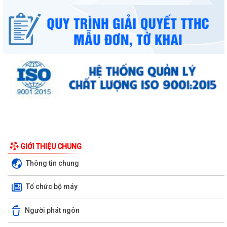
UBND phường triển khai công tác khám sức khoẻ định kỳ, khám sàng
GIỚI THIỆU CHUNG
lọc miễn phí cho người dân trên...
Thông tin chung
Ban đại diện Hội đồng quản trị Ngân hàng Chính sách xã hội phường
Tổ chức bộ máy
Kiến An tổ chức phiên họp giao...
TỪ NGÀY 08/8/2026: NHIỀU THỦ TỤC HÀNH CHÍNH TRỰC TUYẾN TẠI
Người phát ngôn
THÀNH PHỐ HẢI PHÒNG ĐƯỢC THU PHÍ, LỆ PHÍ...