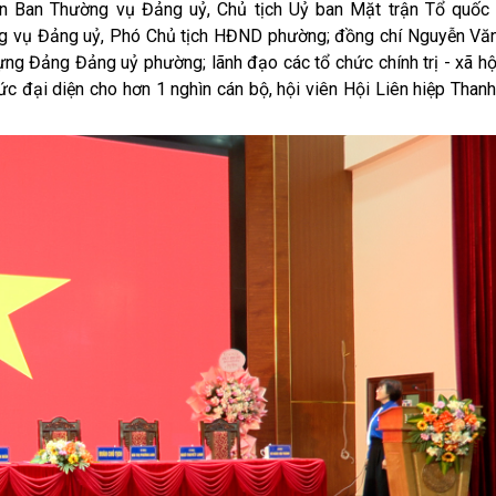
n Ban Thường vụ Đảng uỷ, Chủ tịch Uỷ ban Mặt trận Tổ quốc
ng vụ Đảng uỷ, Phó Chủ tịch HĐND phường; đồng chí Nguyễn Vă
g Đảng Đảng uỷ phường; lãnh đạo các tổ chức chính trị - xã hộ
c đại diện cho hơn 1 nghìn cán bộ, hội viên Hội Liên hiệp Thanh