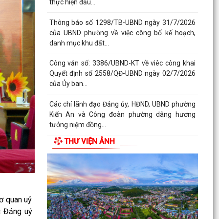
Phường Kiến An tặng quà chúc mừng cán bộ,
chiến sĩ Lữ đoàn vận tải 653 hoàn thành xuất
sắc nhiệm vụ...
Ban vận động thành lập Hội Doanh nghiệp họp
chuẩn bị công tác tổ chức Đại hội thành lập Hội
Doanh...
Hội nghị tập huấn triển khai thủ tục hành chính
của Đảng trên môi trường điện tử, giai đoạn 2
UBND phường tiếp ông Phạm Văn Hành – Khu
Chung cư Bắc Sơn
THƯ VIỆN ẢNH
Phường Kiến An tham dự Hội nghị báo cáo viên
tháng 7
QUYẾT ĐỊNH Về việc công bố Danh mục thủ tục
hành chính mới ban hành, bị bãi bỏ thuộc phạm
vi chức...
ơ quan uỷ
c Đảng uỷ
QUYẾT ĐỊNH Về việc ủy quyền thực hiện nhiệm