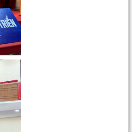
Thông báo số 1289/TB-UBND ngày 28/7/2026
của UBND phường về việc tổ chức hội nghị đối
thoại giữa...
Kế hoạch số 250/KH-UBND ngày 28/7/2026 của
UBND phường tổ chức hội nghị đối thoại giữa
lãnh đạo Ủy...
Công văn số: 3348 /UBND-XDNNMT ngày
27/7/2026 của UBND phường về việc công bố
công khai Danh mục...
Công văn số: 3342/UBND-VP ngày 27/7/2026
của UBND phường v/v triển khai thực hiện quy
định về phát...
Đoàn Giám sát theo Quyết định số 02 -QĐ/BCĐ
của Ban Chỉ đạo phòng, chống tham nhũng,
lãng phí, tiêu...
QUYẾT ĐỊNH số 1416/QĐ-UBND ngày