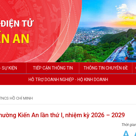
- SỰ KIỆN
TIẾP CẬN THÔNG TIN
THÔNG TIN CHUYÊN ĐỀ
HỖ TRỢ DOANH NGHIỆP - HỘ KINH DOANH
TNCS HỒ CHÍ MINH
hường Kiến An lần thứ I, nhiệm kỳ 2026 – 2029