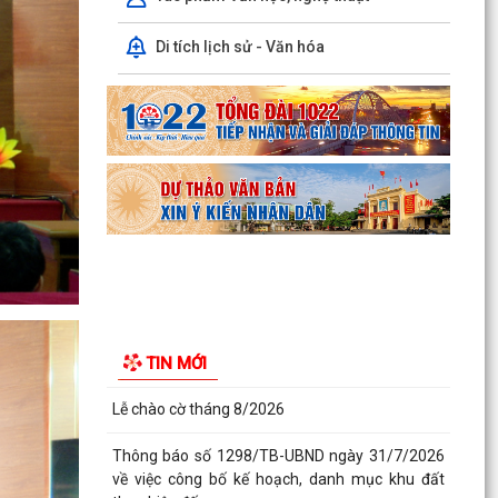
Thông báo số 1298/TB-UBND ngày 31/7/2026
Di tích lịch sử - Văn hóa
về việc công bố kế hoạch, danh mục khu đất
thực hiện đấu...
Thông báo số 1298/TB-UBND ngày 31/7/2026
của UBND phường về việc công bố kế hoạch,
danh mục khu đất...
Công văn số: 3386/UBND-KT về viêc công khai
Quyết định số 2558/QĐ-UBND ngày 02/7/2026
của Ủy ban...
Các chí lãnh đạo Đảng ủy, HĐND, UBND phường
Kiến An và Công đoàn phường dâng hương
TIN MỚI
tưởng niệm đồng...
Công văn số:3384/UBND-KT ngày 29/7/2026
của UBND phường v/v công khai Quyết định số
2622/QĐ-UBND...