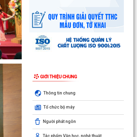
2026
Công văn số 3357/UBND-KT ngày 28/7/2026
của UBND phường v/v phối hợp thông tin
chương trình khảo...
Kế hoạch số 265/KH-UBND ngày 3/8/2026 của
UBND phường về triển khai thực hiện Kế hoạch
số...
UBND phường làm việc với các hộ dân đang sử
dụng đất của UBND phường tại tổ dân phố Lãm
GIỚI THIỆU CHUNG
Khê (giáp...
PHƯỜNG KIẾN AN THAM DỰ HỘI NGHỊ TRỰC
Thông tin chung
TUYẾN THÀNH PHỐ VỀ TIẾN ĐỘ ĐO ĐẠC, LẬP
BẢN ĐỒ ĐỊA CHÍNH, LẬP...
Tổ chức bộ máy
Khai mạc huấn luyện Dân quân tự vệ tại chỗ
Người phát ngôn
năm 2026
Lễ chào cờ tháng 8/2026
Tác phẩm Văn học, nghệ thuật