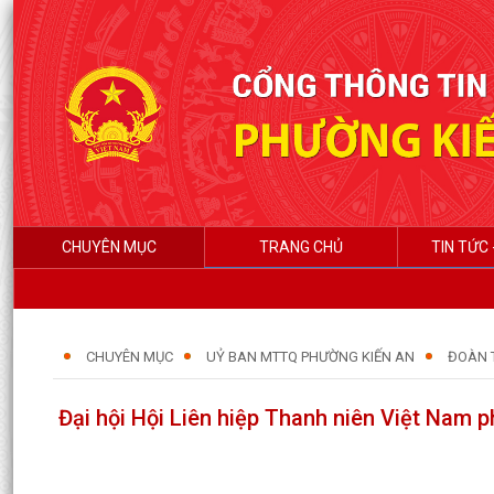
CHUYÊN MỤC
TRANG CHỦ
TIN TỨC 
CHUYÊN MỤC
UỶ BAN MTTQ PHƯỜNG KIẾN AN
ĐOÀN 
Đại hội Hội Liên hiệp Thanh niên Việt Nam p