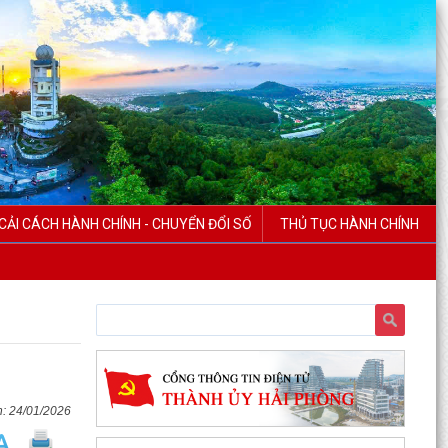
CẢI CÁCH HÀNH CHÍNH - CHUYỂN ĐỔI SỐ
THỦ TỤC HÀNH CHÍNH
24/01/2026