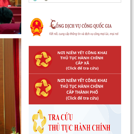
Công văn số 3385/UBND-KT ngày 29/7/2026
của UBND phường v/v công khai Quyết định của
Chủ tịch Ủy...
Tổ Đại biểu số 05 HĐND thành phố tiếp xúc cử tri
sau Kỳ họp thường lệ giữa năm 2026 HĐND
thành phố...
Hội nghị tập huấn công tác Đoàn và phong trào
thanh thiếu nhi năm 2026
Công văn số: 20/CV-TYT của Trạm y tế phường
v/v công khai số điện thoại đường dây nóng tiếp
nhận...
Lớp bồi dưỡng kiến thức An ninh phi truyền
thống và Quản trị an ninh phi truyền thống năm