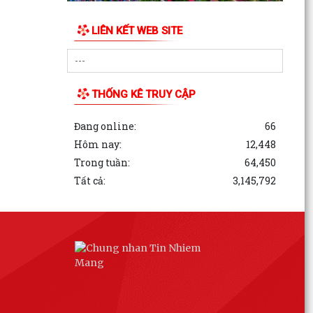
LIÊN KẾT WEB SITE
THỐNG KÊ TRUY CẬP
Đang online:
66
Hôm nay:
12,448
Trong tuần:
64,450
Tất cả:
3,145,792