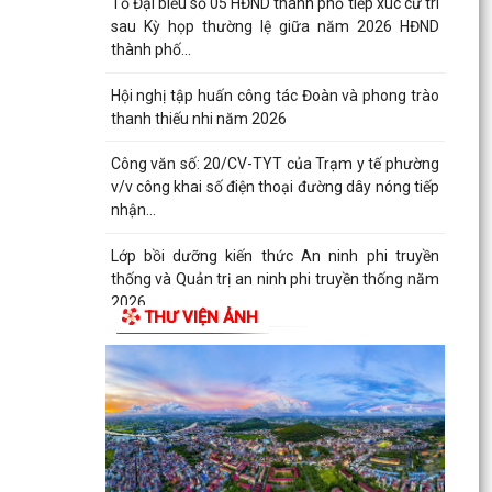
Tổ Đại biểu số 05 HĐND thành phố tiếp xúc cử tri
sau Kỳ họp thường lệ giữa năm 2026 HĐND
thành phố...
Hội nghị tập huấn công tác Đoàn và phong trào
thanh thiếu nhi năm 2026
Công văn số: 20/CV-TYT của Trạm y tế phường
v/v công khai số điện thoại đường dây nóng tiếp
nhận...
Lớp bồi dưỡng kiến thức An ninh phi truyền
thống và Quản trị an ninh phi truyền thống năm
2026
THƯ VIỆN ẢNH
Công văn số 3357/UBND-KT ngày 28/7/2026
của UBND phường v/v phối hợp thông tin
chương trình khảo...