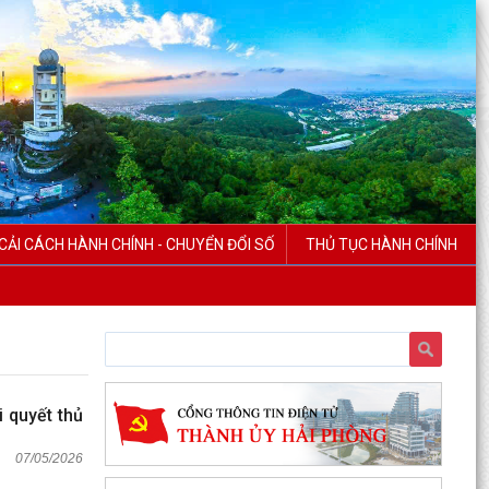
CẢI CÁCH HÀNH CHÍNH - CHUYỂN ĐỔI SỐ
THỦ TỤC HÀNH CHÍNH
 quyết thủ
07/05/2026