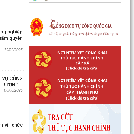
nông nghiệp
thẩm quyền
19/09/2025
H VỤ CÔNG
 TRƯỜNG
06/08/2025
m vi, chức