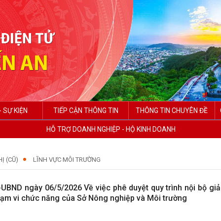
- SỰ KIỆN
TIẾP CẬN THÔNG TIN
THÔNG TIN CHUYÊN ĐỀ
HỖ TRỢ DOANH NGHIỆP - HỘ KINH DOANH
Ị (CŨ)
LĨNH VỰC MÔI TRƯỜNG
UBND ngày 06/5/2026 Về việc phê duyệt quy trình nội bộ giải
hạm vi chức năng của Sở Nông nghiệp và Môi trường