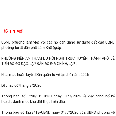
UBND phường triển khai công tác khám sức khoẻ định kỳ, khám sàng
lọc miễn phí cho người dân trên...
Ban đại diện Hội đồng quản trị Ngân hàng Chính sách xã hội phường
GIỚI THIỆU CHUNG
Kiến An tổ chức phiên họp giao...
Thông tin chung
TỪ NGÀY 08/8/2026: NHIỀU THỦ TỤC HÀNH CHÍNH TRỰC TUYẾN TẠI
Tổ chức bộ máy
THÀNH PHỐ HẢI PHÒNG ĐƯỢC THU PHÍ, LỆ PHÍ...
Chi bộ trường Tiểu học Quang Trung kết nạp Đảng viên mới
Người phát ngôn
Tổ Đại biểu số 05 HĐND thành phố tiếp xúc cử tri sau Kỳ họp thường lệ
Tác phẩm Văn học, nghệ thuật
giữa năm 2026 HĐND thành phố...