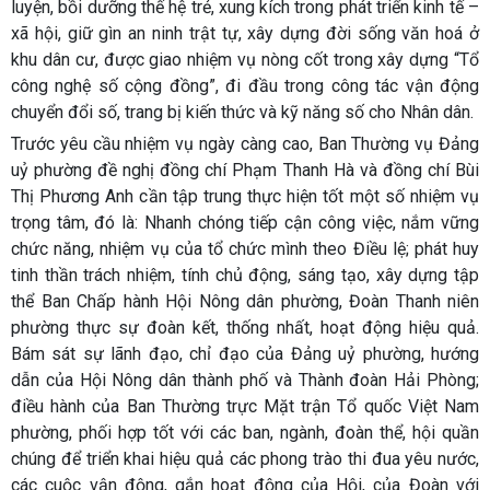
luyện, bồi dưỡng thế hệ trẻ, xung kích trong phát triển kinh tế –
xã hội, giữ gìn an ninh trật tự, xây dựng đời sống văn hoá ở
khu dân cư, được giao nhiệm vụ nòng cốt trong xây dựng “Tổ
công nghệ số cộng đồng”, đi đầu trong công tác vận động
chuyển đổi số, trang bị kiến thức và kỹ năng số cho Nhân dân.
Trước yêu cầu nhiệm vụ ngày càng cao, Ban Thường vụ Đảng
uỷ phường đề nghị đồng chí Phạm Thanh Hà và đồng chí Bùi
Thị Phương Anh cần tập trung thực hiện tốt một số nhiệm vụ
trọng tâm, đó là: Nhanh chóng tiếp cận công việc, nắm vững
chức năng, nhiệm vụ của tổ chức mình theo Điều lệ; phát huy
tinh thần trách nhiệm, tính chủ động, sáng tạo, xây dựng tập
thể Ban Chấp hành Hội Nông dân phường, Đoàn Thanh niên
phường thực sự đoàn kết, thống nhất, hoạt động hiệu quả.
Bám sát sự lãnh đạo, chỉ đạo của Đảng uỷ phường, hướng
dẫn của Hội Nông dân thành phố và Thành đoàn Hải Phòng;
điều hành của Ban Thường trực Mặt trận Tổ quốc Việt Nam
phường, phối hợp tốt với các ban, ngành, đoàn thể, hội quần
chúng để triển khai hiệu quả các phong trào thi đua yêu nước,
các cuộc vận động, gắn hoạt động của Hội, của Đoàn với