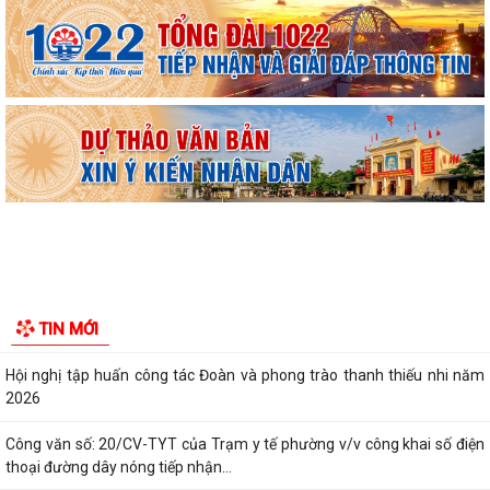
UBND phường triển khai công tác khám sức khoẻ định kỳ, khám sàng
lọc miễn phí cho người dân trên...
Ban đại diện Hội đồng quản trị Ngân hàng Chính sách xã hội phường
Kiến An tổ chức phiên họp giao...
TỪ NGÀY 08/8/2026: NHIỀU THỦ TỤC HÀNH CHÍNH TRỰC TUYẾN TẠI
THÀNH PHỐ HẢI PHÒNG ĐƯỢC THU PHÍ, LỆ PHÍ...
Chi bộ trường Tiểu học Quang Trung kết nạp Đảng viên mới
Tổ Đại biểu số 05 HĐND thành phố tiếp xúc cử tri sau Kỳ họp thường lệ
TIN MỚI
giữa năm 2026 HĐND thành phố...
Hội nghị tập huấn công tác Đoàn và phong trào thanh thiếu nhi năm
2026
Công văn số: 20/CV-TYT của Trạm y tế phường v/v công khai số điện
thoại đường dây nóng tiếp nhận...