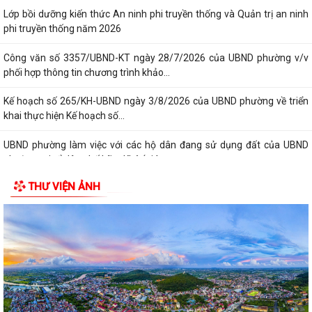
Lớp bồi dưỡng kiến thức An ninh phi truyền thống và Quản trị an ninh
phi truyền thống năm 2026
Công văn số 3357/UBND-KT ngày 28/7/2026 của UBND phường v/v
phối hợp thông tin chương trình khảo...
Kế hoạch số 265/KH-UBND ngày 3/8/2026 của UBND phường về triển
khai thực hiện Kế hoạch số...
UBND phường làm việc với các hộ dân đang sử dụng đất của UBND
phường tại tổ dân phố Lãm Khê (giáp...
THƯ VIỆN ẢNH
PHƯỜNG KIẾN AN THAM DỰ HỘI NGHỊ TRỰC TUYẾN THÀNH PHỐ VỀ
TIẾN ĐỘ ĐO ĐẠC, LẬP BẢN ĐỒ ĐỊA CHÍNH, LẬP...
Khai mạc huấn luyện Dân quân tự vệ tại chỗ năm 2026
Lễ chào cờ tháng 8/2026
Thông báo số 1298/TB-UBND ngày 31/7/2026 về việc công bố kế
hoạch, danh mục khu đất thực hiện đấu...