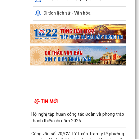
dân trên...
Di tích lịch sử - Văn hóa
Ban đại diện Hội đồng quản trị Ngân hàng Chính
sách xã hội phường Kiến An tổ chức phiên họp
giao...
TỪ NGÀY 08/8/2026: NHIỀU THỦ TỤC HÀNH
CHÍNH TRỰC TUYẾN TẠI THÀNH PHỐ HẢI
PHÒNG ĐƯỢC THU PHÍ, LỆ PHÍ...
Chi bộ trường Tiểu học Quang Trung kết nạp
Đảng viên mới
Tổ Đại biểu số 05 HĐND thành phố tiếp xúc cử tri
sau Kỳ họp thường lệ giữa năm 2026 HĐND
TIN MỚI
thành phố...
Hội nghị tập huấn công tác Đoàn và phong trào
thanh thiếu nhi năm 2026
Công văn số: 20/CV-TYT của Trạm y tế phường