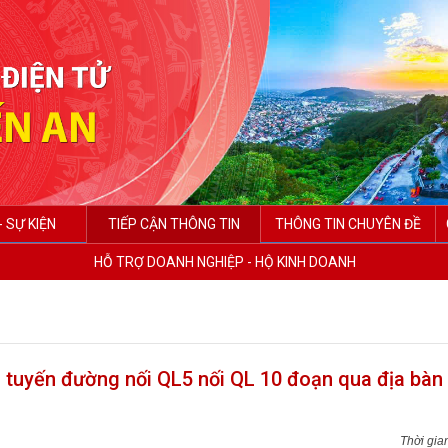
- SỰ KIỆN
TIẾP CẬN THÔNG TIN
THÔNG TIN CHUYÊN ĐỀ
HỖ TRỢ DOANH NGHIỆP - HỘ KINH DOANH
g tuyến đường nối QL5 nối QL 10 đoạn qua địa bàn