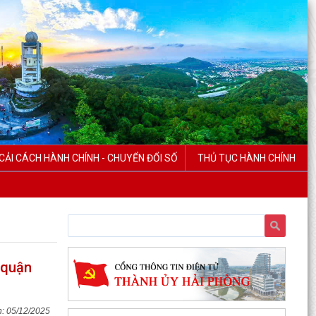
CẢI CÁCH HÀNH CHÍNH - CHUYỂN ĐỔI SỐ
THỦ TỤC HÀNH CHÍNH
 quận
05/12/2025