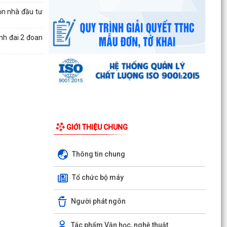
ọn nhà đầu tư
nh đai 2 đoan
GIỚI THIỆU CHUNG
Thông tin chung
Tổ chức bộ máy
Người phát ngôn
UBND phường triển khai công tác khám sức
khoẻ định kỳ, khám sàng lọc miễn phí cho người
Tác phẩm Văn học, nghệ thuật