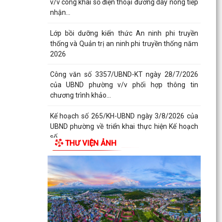
v/v công khai số điện thoại đường dây nóng tiếp
nhận...
Lớp bồi dưỡng kiến thức An ninh phi truyền
thống và Quản trị an ninh phi truyền thống năm
2026
Công văn số 3357/UBND-KT ngày 28/7/2026
của UBND phường v/v phối hợp thông tin
chương trình khảo...
Kế hoạch số 265/KH-UBND ngày 3/8/2026 của
UBND phường về triển khai thực hiện Kế hoạch
số...
THƯ VIỆN ẢNH
UBND phường làm việc với các hộ dân đang sử
dụng đất của UBND phường tại tổ dân phố Lãm
Khê (giáp...
PHƯỜNG KIẾN AN THAM DỰ HỘI NGHỊ TRỰC
TUYẾN THÀNH PHỐ VỀ TIẾN ĐỘ ĐO ĐẠC, LẬP
BẢN ĐỒ ĐỊA CHÍNH, LẬP...