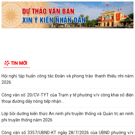
Ban đại diện Hội đồng quản trị Ngân hàng Chính sách xã hội phường
Kiến An tổ chức phiên họp giao...
TỪ NGÀY 08/8/2026: NHIỀU THỦ TỤC HÀNH CHÍNH TRỰC TUYẾN TẠI
THÀNH PHỐ HẢI PHÒNG ĐƯỢC THU PHÍ, LỆ PHÍ...
Chi bộ trường Tiểu học Quang Trung kết nạp Đảng viên mới
Tổ Đại biểu số 05 HĐND thành phố tiếp xúc cử tri sau Kỳ họp thường lệ
TIN MỚI
giữa năm 2026 HĐND thành phố...
Hội nghị tập huấn công tác Đoàn và phong trào thanh thiếu nhi năm
2026
Công văn số: 20/CV-TYT của Trạm y tế phường v/v công khai số điện
thoại đường dây nóng tiếp nhận...
Lớp bồi dưỡng kiến thức An ninh phi truyền thống và Quản trị an ninh
phi truyền thống năm 2026
Công văn số 3357/UBND-KT ngày 28/7/2026 của UBND phường v/v