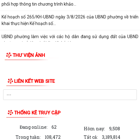
phối hợp thông tin chương trình khảo...
Kế hoạch số 265/KH-UBND ngày 3/8/2026 của UBND phường về triển
khai thực hiện Kế hoạch số...
UBND phường làm việc với các hộ dân đang sử dụng đất của UBND
phường tại tổ dân phố Lãm Khê (giáp...
THƯ VIỆN ẢNH
PHƯỜNG KIẾN AN THAM DỰ HỘI NGHỊ TRỰC TUYẾN THÀNH PHỐ VỀ
TIẾN ĐỘ ĐO ĐẠC, LẬP BẢN ĐỒ ĐỊA CHÍNH, LẬP...
Khai mạc huấn luyện Dân quân tự vệ tại chỗ năm 2026
LIÊN KẾT WEB SITE
Lễ chào cờ tháng 8/2026
Thông báo số 1298/TB-UBND ngày 31/7/2026 về việc công bố kế
hoạch, danh mục khu đất thực hiện đấu...
THỐNG KÊ TRUY CẬP
Thông báo số 1298/TB-UBND ngày 31/7/2026 của UBND phường về
Đang online:
62
việc công bố kế hoạch, danh mục khu đất...
Hôm nay:
9,508
Trong tuần:
108,472
Tất cả:
3,189,814