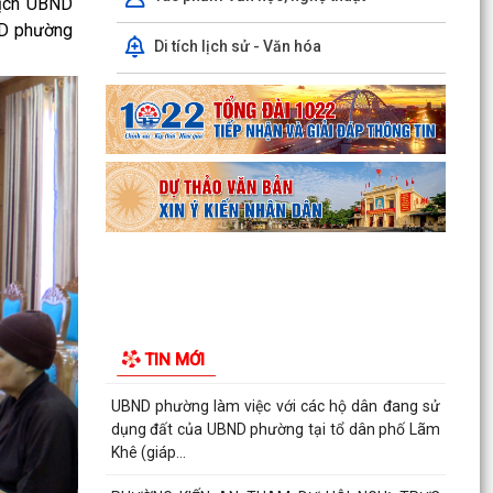
tịch UBND
ND phường
Công văn số: 20/CV-TYT của Trạm y tế phường
Di tích lịch sử - Văn hóa
v/v công khai số điện thoại đường dây nóng tiếp
nhận...
Lớp bồi dưỡng kiến thức An ninh phi truyền
thống và Quản trị an ninh phi truyền thống năm
2026
Công văn số 3357/UBND-KT ngày 28/7/2026
của UBND phường v/v phối hợp thông tin
chương trình khảo...
Kế hoạch số 265/KH-UBND ngày 3/8/2026 của
UBND phường về triển khai thực hiện Kế hoạch
TIN MỚI
số...
UBND phường làm việc với các hộ dân đang sử
dụng đất của UBND phường tại tổ dân phố Lãm
Khê (giáp...