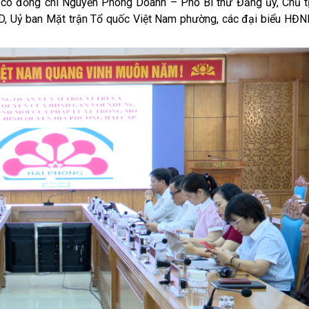
 đồng chí Nguyễn Phong Doanh – Phó Bí thư Đảng ủy, Chủ 
D, Uỷ ban Mặt trận Tổ quốc Việt Nam phường, các đại biểu HĐ