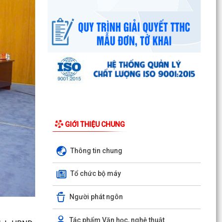
UBND phường triển khai công tác khám sức
khoẻ định kỳ, khám sàng lọc miễn phí cho người
dân trên...
Ban đại diện Hội đồng quản trị Ngân hàng Chính
sách xã hội phường Kiến An tổ chức phiên họp
giao...
TỪ NGÀY 08/8/2026: NHIỀU THỦ TỤC HÀNH
CHÍNH TRỰC TUYẾN TẠI THÀNH PHỐ HẢI
PHÒNG ĐƯỢC THU PHÍ, LỆ PHÍ...
GIỚI THIỆU CHUNG
Chi bộ trường Tiểu học Quang Trung kết nạp
Đảng viên mới
Thông tin chung
Tổ Đại biểu số 05 HĐND thành phố tiếp xúc cử tri
Tổ chức bộ máy
sau Kỳ họp thường lệ giữa năm 2026 HĐND
thành phố...
Người phát ngôn
Hội nghị tập huấn công tác Đoàn và phong trào
thanh thiếu nhi năm 2026
Tác phẩm Văn học, nghệ thuật