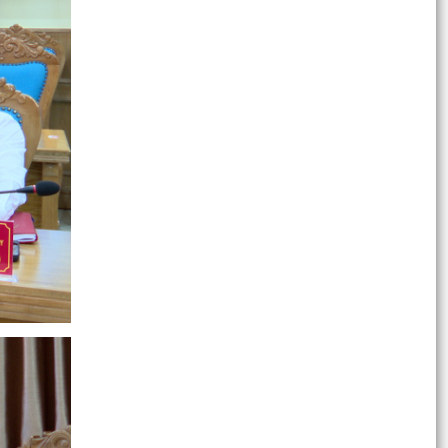
sắc nhiệm vụ...
Ban vận động thành lập Hội Doanh nghiệp họp
chuẩn bị công tác tổ chức Đại hội thành lập Hội
Doanh...
Hội nghị tập huấn triển khai thủ tục hành chính
của Đảng trên môi trường điện tử, giai đoạn 2
UBND phường tiếp ông Phạm Văn Hành – Khu
Chung cư Bắc Sơn
Phường Kiến An tham dự Hội nghị báo cáo viên
tháng 7
QUYẾT ĐỊNH Về việc công bố Danh mục thủ tục
hành chính mới ban hành, bị bãi bỏ thuộc phạm
vi chức...
QUYẾT ĐỊNH Về việc ủy quyền thực hiện nhiệm
vụ thuộc thẩm quyền của Ủy ban nhân dân
thành phố...