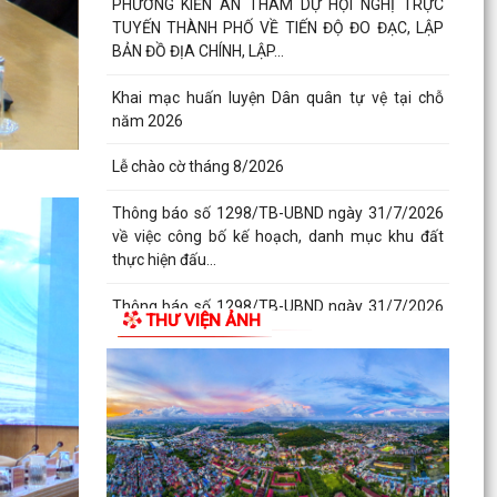
PHƯỜNG KIẾN AN THAM DỰ HỘI NGHỊ TRỰC
TUYẾN THÀNH PHỐ VỀ TIẾN ĐỘ ĐO ĐẠC, LẬP
BẢN ĐỒ ĐỊA CHÍNH, LẬP...
Khai mạc huấn luyện Dân quân tự vệ tại chỗ
năm 2026
Lễ chào cờ tháng 8/2026
Thông báo số 1298/TB-UBND ngày 31/7/2026
về việc công bố kế hoạch, danh mục khu đất
thực hiện đấu...
Thông báo số 1298/TB-UBND ngày 31/7/2026
THƯ VIỆN ẢNH
của UBND phường về việc công bố kế hoạch,
danh mục khu đất...
Công văn số: 3386/UBND-KT về viêc công khai
Quyết định số 2558/QĐ-UBND ngày 02/7/2026
của Ủy ban...
Các chí lãnh đạo Đảng ủy, HĐND, UBND phường