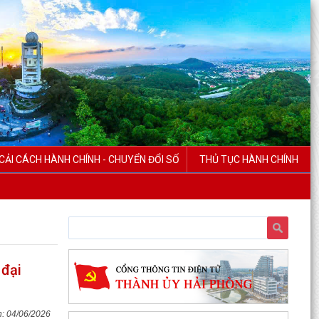
CẢI CÁCH HÀNH CHÍNH - CHUYỂN ĐỔI SỐ
THỦ TỤC HÀNH CHÍNH
 đại
04/06/2026