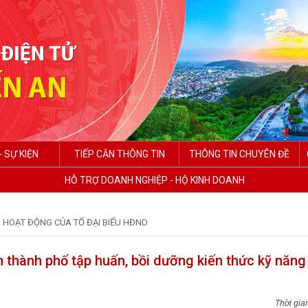
- SỰ KIỆN
TIẾP CẬN THÔNG TIN
THÔNG TIN CHUYÊN ĐỀ
HỖ TRỢ DOANH NGHIỆP - HỘ KINH DOANH
HOẠT ĐỘNG CỦA TỔ ĐẠI BIỂU HĐND
 thành phố tập huấn, bồi dưỡng kiến thức kỹ năng