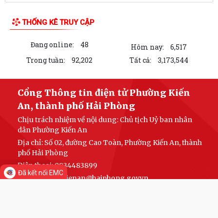
Tác phẩm Văn học, nghệ thuật
UBND phường triển khai công tác khám sức khoẻ định kỳ, khám sàng
lọc miễn phí cho người dân trên...
Di tích lịch sử - Văn hóa
Ban đại diện Hội đồng quản trị Ngân hàng Chính sách xã hội phường
Kiến An tổ chức phiên họp giao...
TỪ NGÀY 08/8/2026: NHIỀU THỦ TỤC HÀNH CHÍNH TRỰC TUYẾN TẠI
THÀNH PHỐ HẢI PHÒNG ĐƯỢC THU PHÍ, LỆ PHÍ...
Chi bộ trường Tiểu học Quang Trung kết nạp Đảng viên mới
Tổ Đại biểu số 05 HĐND thành phố tiếp xúc cử tri sau Kỳ họp thường lệ
TIN MỚI
giữa năm 2026 HĐND thành phố...
Hội nghị tập huấn công tác Đoàn và phong trào thanh thiếu nhi năm
Đã kết nối EMC
2026
Công văn số: 20/CV-TYT của Trạm y tế phường v/v công khai số điện
thoại đường dây nóng tiếp nhận...