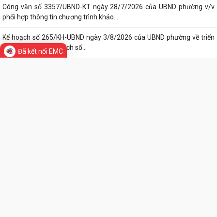
khai thực hiện Kế hoạch số...
UBND phường làm việc với các hộ dân đang sử dụng đất của UBND
phường tại tổ dân phố Lãm Khê (giáp...
Đã kết nối EMC
PHƯỜNG KIẾN AN THAM DỰ HỘI NGHỊ TRỰC TUYẾN THÀNH PHỐ VỀ
TIẾN ĐỘ ĐO ĐẠC, LẬP BẢN ĐỒ ĐỊA CHÍNH, LẬP...
TIN MỚI
Khai mạc huấn luyện Dân quân tự vệ tại chỗ năm 2026
Lễ chào cờ tháng 8/2026
Thông báo số 1298/TB-UBND ngày 31/7/2026 về việc công bố kế
hoạch, danh mục khu đất thực hiện đấu...
Thông báo số 1298/TB-UBND ngày 31/7/2026 của UBND phường về
việc công bố kế hoạch, danh mục khu đất...
Công văn số: 3386/UBND-KT về viêc công khai Quyết định số
2558/QĐ-UBND ngày 02/7/2026 của Ủy ban...
Các chí lãnh đạo Đảng ủy, HĐND, UBND phường Kiến An và Công đoàn