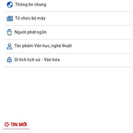
Công văn số 3385/UBND-KT ngày 29/7/2026 của UBND phường v/v
GIỚI THIỆU CHUNG
công khai Quyết định của Chủ tịch Ủy...
Thông tin chung
Tổ Đại biểu số 05 HĐND thành phố tiếp xúc cử tri sau Kỳ họp thường lệ
Tổ chức bộ máy
giữa năm 2026 HĐND thành phố...
Hội nghị tập huấn công tác Đoàn và phong trào thanh thiếu nhi năm
Người phát ngôn
2026
Tác phẩm Văn học, nghệ thuật
Công văn số: 20/CV-TYT của Trạm y tế phường v/v công khai số điện
thoại đường dây nóng tiếp nhận...
Di tích lịch sử - Văn hóa
Lớp bồi dưỡng kiến thức An ninh phi truyền thống và Quản trị an ninh
phi truyền thống năm 2026
Công văn số 3357/UBND-KT ngày 28/7/2026 của UBND phường v/v
phối hợp thông tin chương trình khảo...
Kế hoạch số 265/KH-UBND ngày 3/8/2026 của UBND phường về triển