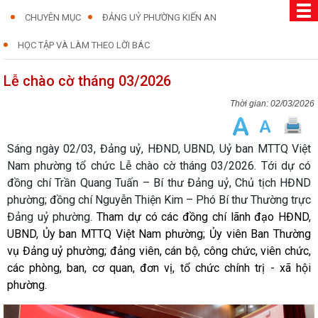
CHUYÊN MỤC
ĐẢNG UỶ PHƯỜNG KIẾN AN
HỌC TẬP VÀ LÀM THEO LỜI BÁC
Lễ chào cờ tháng 03/2026
02/03/2026
Sáng ngày 02/03, Đảng uỷ, HĐND, UBND, Uỷ ban MTTQ Việt
Nam phường tổ chức Lễ chào cờ tháng 03/2026. Tới dự có
đồng chí Trần Quang Tuấn – Bí thư Đảng uỷ, Chủ tịch HĐND
phường; đồng chí Nguyễn Thiện Kim – Phó Bí thư Thường trực
Đảng uỷ phường.
Tham dự có các đồng chí lãnh đạo HĐND,
UBND, Ủy ban MTTQ Việt Nam phường; Ủy viên Ban Thường
vụ Đảng uỷ phường; đảng viên, cán bộ, công chức, viên chức,
các phòng, ban, cơ quan, đơn vị, tổ chức chính trị - xã hội
phường.