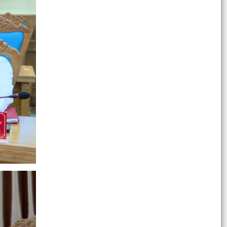
QUYẾT ĐỊNH Về việc công bố Danh mục thủ tục
hành chính mới ban hành, bị bãi bỏ thuộc phạm
vi chức...
QUYẾT ĐỊNH Về việc ủy quyền thực hiện nhiệm
vụ thuộc thẩm quyền của Ủy ban nhân dân
thành phố...
QUYẾT ĐỊNH Về việc ủy quyền thực hiện nhiệm
vụ thuộc thẩm quyền của Ủy ban nhân dân
thành phố...
Tập huấn, bồi dưỡng nghiệp vụ công tác Đảng
năm 2026
Công văn số 3360/UBND-KT ngày 28/7/2026
của UBND phường v/v triển khai Kế hoạch
Khuyến công trên...
Công văn số:3358 /UBND-KT ngày 28/7/2026
của UBND phường về việc đảm bảo nguồn cung
xăng dầu trên...