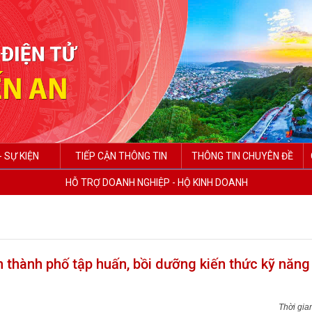
- SỰ KIỆN
TIẾP CẬN THÔNG TIN
THÔNG TIN CHUYÊN ĐỀ
HỖ TRỢ DOANH NGHIỆP - HỘ KINH DOANH
 thành phố tập huấn, bồi dưỡng kiến thức kỹ năng