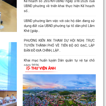
thực hiện đấu...
Thông báo số 1298/TB-UBND ngày 31/7/2026
của UBND phường về việc công bố kế hoạch,
danh mục khu đất...
Công văn số: 3386/UBND-KT về viêc công khai
Quyết định số 2558/QĐ-UBND ngày 02/7/2026
của Ủy ban...
Các chí lãnh đạo Đảng ủy, HĐND, UBND phường
Kiến An và Công đoàn phường dâng hương
tưởng niệm đồng...
THƯ VIỆN ẢNH
Công văn số 3385/UBND-KT ngày 29/7/2026
của UBND phường v/v công khai Quyết định của
Chủ tịch Ủy...
Công văn số:3384/UBND-KT ngày 29/7/2026
của UBND phường v/v công khai Quyết định số
2622/QĐ-UBND...