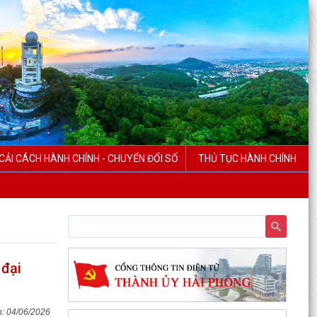
CẢI CÁCH HÀNH CHÍNH - CHUYỂN ĐỔI SỐ
THỦ TỤC HÀNH CHÍNH
 đại
04/06/2026