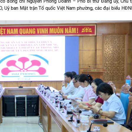
 đồng chí Nguyễn Phong Doanh – Phó Bí thư Đảng ủy, Chủ 
D, Uỷ ban Mặt trận Tổ quốc Việt Nam phường, các đại biểu HĐ