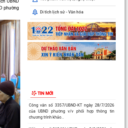
tịch UBND
chương trình khảo...
ND phường
Di tích lịch sử - Văn hóa
Kế hoạch số 265/KH-UBND ngày 3/8/2026 của
UBND phường về triển khai thực hiện Kế hoạch
số...
UBND phường làm việc với các hộ dân đang sử
dụng đất của UBND phường tại tổ dân phố Lãm
Khê (giáp...
PHƯỜNG KIẾN AN THAM DỰ HỘI NGHỊ TRỰC
TUYẾN THÀNH PHỐ VỀ TIẾN ĐỘ ĐO ĐẠC, LẬP
BẢN ĐỒ ĐỊA CHÍNH, LẬP...
Khai mạc huấn luyện Dân quân tự vệ tại chỗ
TIN MỚI
năm 2026
Lễ chào cờ tháng 8/2026
Thông báo số 1298/TB-UBND ngày 31/7/2026
về việc công bố kế hoạch, danh mục khu đất