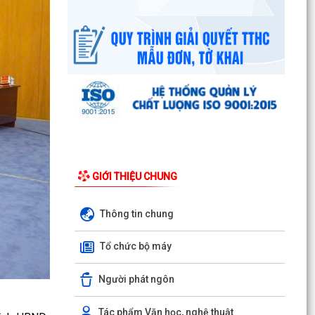
Chi bộ trường Tiểu học Quang Trung kết nạp
Đảng viên mới
Tổ Đại biểu số 05 HĐND thành phố tiếp xúc cử tri
sau Kỳ họp thường lệ giữa năm 2026 HĐND
thành phố...
Hội nghị tập huấn công tác Đoàn và phong trào
thanh thiếu nhi năm 2026
GIỚI THIỆU CHUNG
Công văn số: 20/CV-TYT của Trạm y tế phường
v/v công khai số điện thoại đường dây nóng tiếp
nhận...
Thông tin chung
Lớp bồi dưỡng kiến thức An ninh phi truyền
Tổ chức bộ máy
thống và Quản trị an ninh phi truyền thống năm
2026
Người phát ngôn
Công văn số 3357/UBND-KT ngày 28/7/2026
của UBND phường v/v phối hợp thông tin
Tác phẩm Văn học, nghệ thuật