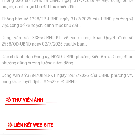
Thông tin chung
Hội nghị tập huấn công tác Đoàn và phong trào thanh thiếu nhi năm
Tổ chức bộ máy
2026
Công văn số: 20/CV-TYT của Trạm y tế phường v/v công khai số điện
Người phát ngôn
thoại đường dây nóng tiếp nhận...
Tác phẩm Văn học, nghệ thuật
Lớp bồi dưỡng kiến thức An ninh phi truyền thống và Quản trị an ninh
phi truyền thống năm 2026
Di tích lịch sử - Văn hóa
Công văn số 3357/UBND-KT ngày 28/7/2026 của UBND phường v/v
phối hợp thông tin chương trình khảo...
Kế hoạch số 265/KH-UBND ngày 3/8/2026 của UBND phường về triển
khai thực hiện Kế hoạch số...
UBND phường làm việc với các hộ dân đang sử dụng đất của UBND
phường tại tổ dân phố Lãm Khê (giáp...
PHƯỜNG KIẾN AN THAM DỰ HỘI NGHỊ TRỰC TUYẾN THÀNH PHỐ VỀ
TIẾN ĐỘ ĐO ĐẠC, LẬP BẢN ĐỒ ĐỊA CHÍNH, LẬP...