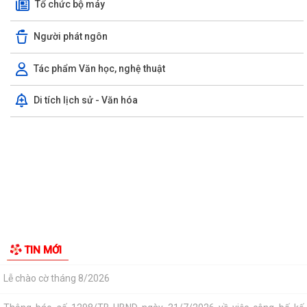
Công văn số 3385/UBND-KT ngày 29/7/2026 của UBND phường v/v
công khai Quyết định của Chủ tịch Ủy...
Tổ Đại biểu số 05 HĐND thành phố tiếp xúc cử tri sau Kỳ họp thường lệ
GIỚI THIỆU CHUNG
giữa năm 2026 HĐND thành phố...