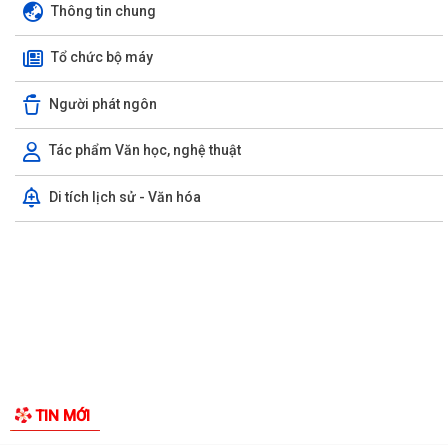
Công văn số 3385/UBND-KT ngày 29/7/2026 của UBND phường v/v
GIỚI THIỆU CHUNG
công khai Quyết định của Chủ tịch Ủy...
Thông tin chung
Tổ Đại biểu số 05 HĐND thành phố tiếp xúc cử tri sau Kỳ họp thường lệ
Tổ chức bộ máy
giữa năm 2026 HĐND thành phố...
Hội nghị tập huấn công tác Đoàn và phong trào thanh thiếu nhi năm
Người phát ngôn
2026