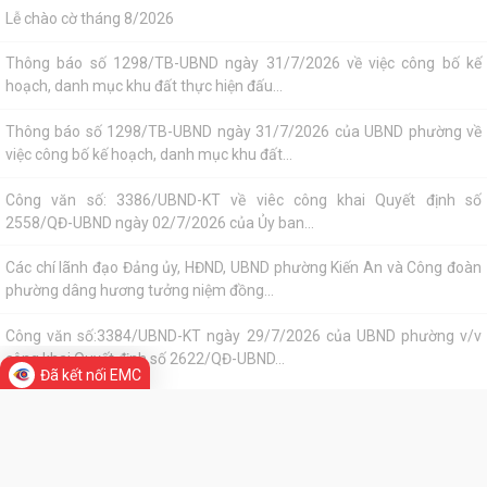
Tác phẩm Văn học, nghệ thuật
Công văn số: 20/CV-TYT của Trạm y tế phường v/v công khai số điện
thoại đường dây nóng tiếp nhận...
Di tích lịch sử - Văn hóa
Lớp bồi dưỡng kiến thức An ninh phi truyền thống và Quản trị an ninh
phi truyền thống năm 2026
Công văn số 3357/UBND-KT ngày 28/7/2026 của UBND phường v/v
phối hợp thông tin chương trình khảo...
Kế hoạch số 265/KH-UBND ngày 3/8/2026 của UBND phường về triển
khai thực hiện Kế hoạch số...
UBND phường làm việc với các hộ dân đang sử dụng đất của UBND
phường tại tổ dân phố Lãm Khê (giáp...
Đã kết nối EMC
PHƯỜNG KIẾN AN THAM DỰ HỘI NGHỊ TRỰC TUYẾN THÀNH PHỐ VỀ
TIẾN ĐỘ ĐO ĐẠC, LẬP BẢN ĐỒ ĐỊA CHÍNH, LẬP...
TIN MỚI
Khai mạc huấn luyện Dân quân tự vệ tại chỗ năm 2026