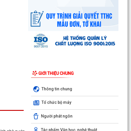
Công văn số 3385/UBND-KT ngày 29/7/2026
của UBND phường v/v công khai Quyết định của
Chủ tịch Ủy...
Tổ Đại biểu số 05 HĐND thành phố tiếp xúc cử tri
sau Kỳ họp thường lệ giữa năm 2026 HĐND
thành phố...
Hội nghị tập huấn công tác Đoàn và phong trào
thanh thiếu nhi năm 2026
GIỚI THIỆU CHUNG
Công văn số: 20/CV-TYT của Trạm y tế phường
v/v công khai số điện thoại đường dây nóng tiếp
nhận...
Thông tin chung
Lớp bồi dưỡng kiến thức An ninh phi truyền
Tổ chức bộ máy
thống và Quản trị an ninh phi truyền thống năm
2026
Người phát ngôn
Công văn số 3357/UBND-KT ngày 28/7/2026
của UBND phường v/v phối hợp thông tin
Tác phẩm Văn học, nghệ thuật