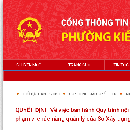
CHUYÊN MỤC
TRANG CHỦ
TIN TỨC 
THỦ TỤC HÀNH CHÍNH
QUY TRÌNH GIẢI QUYẾT TTHC
KI
QUYẾT ĐỊNH Về việc ban hành Quy trình nội b
phạm vi chức năng quản lý của Sở Xây dựn