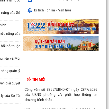
hính nhà nước
chương trình khảo...
Di tích lịch sử - Văn hóa
c năng của Sở
Kế hoạch số 265/KH-UBND ngày 3/8/2026 của
UBND phường về triển khai thực hiện Kế hoạch
số...
hính
chức năng của
UBND phường làm việc với các hộ dân đang sử
dụng đất của UBND phường tại tổ dân phố Lãm
Khê (giáp...
 bãi bỏ thuộc
PHƯỜNG KIẾN AN THAM DỰ HỘI NGHỊ TRỰC
ghiệp và Môi
TUYẾN THÀNH PHỐ VỀ TIẾN ĐỘ ĐO ĐẠC, LẬP
BẢN ĐỒ ĐỊA CHÍNH, LẬP...
 năng quản lý
Khai mạc huấn luyện Dân quân tự vệ tại chỗ
TIN MỚI
năm 2026
ền giải quyết
Lễ chào cờ tháng 8/2026
lý của Sở Tài
Thông báo số 1298/TB-UBND ngày 31/7/2026
về việc công bố kế hoạch, danh mục khu đất