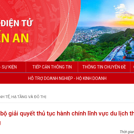
- SỰ KIỆN
TIẾP CẬN THÔNG TIN
THÔNG TIN CHUYÊN ĐỀ
HỖ TRỢ DOANH NGHIỆP - HỘ KINH DOANH
NH TẾ, HẠ TẦNG VÀ ĐÔ THỊ
ộ giải quyết thủ tục hành chính lĩnh vực du lịch t
g