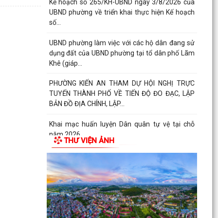
thực hiện đấu...
Thông báo số 1298/TB-UBND ngày 31/7/2026
của UBND phường về việc công bố kế hoạch,
danh mục khu đất...
Công văn số: 3386/UBND-KT về viêc công khai
Quyết định số 2558/QĐ-UBND ngày 02/7/2026
của Ủy ban...
Các chí lãnh đạo Đảng ủy, HĐND, UBND phường
Kiến An và Công đoàn phường dâng hương
tưởng niệm đồng...
THƯ VIỆN ẢNH
Công văn số:3384/UBND-KT ngày 29/7/2026
của UBND phường v/v công khai Quyết định số
2622/QĐ-UBND...
Phường Kiến An tặng quà chúc mừng cán bộ,
chiến sĩ Lữ đoàn vận tải 653 hoàn thành xuất
sắc nhiệm vụ...