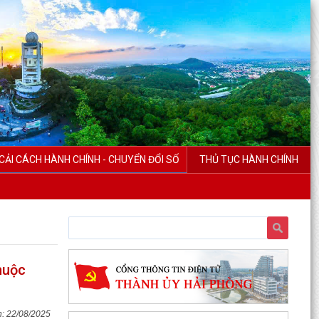
CẢI CÁCH HÀNH CHÍNH - CHUYỂN ĐỔI SỐ
THỦ TỤC HÀNH CHÍNH
huộc
22/08/2025