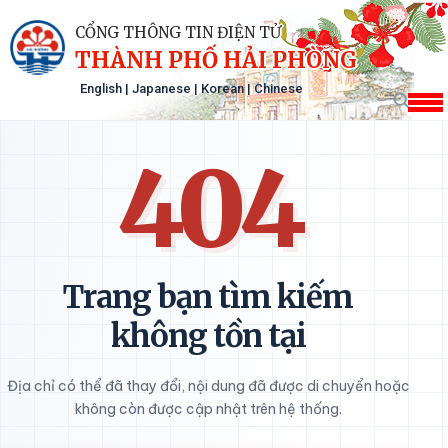
CỔNG THÔNG TIN ĐIỆN TỬ
THÀNH PHỐ HẢI PHÒNG
English
|
Japanese
|
Korean
|
Chinese
404
Trang bạn tìm kiếm
không tồn tại
Địa chỉ có thể đã thay đổi, nội dung đã được di chuyển hoặc
không còn được cập nhật trên hệ thống.