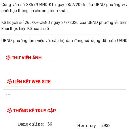
Công văn số 3357/UBND-KT ngày 28/7/2026 của UBND phường v/v
phối hợp thông tin chương trình khảo...
Kế hoạch số 265/KH-UBND ngày 3/8/2026 của UBND phường về triển
khai thực hiện Kế hoạch số...
UBND phường làm việc với các hộ dân đang sử dụng đất của UBND
phường tại tổ dân phố Lãm Khê (giáp...
THƯ VIỆN ẢNH
PHƯỜNG KIẾN AN THAM DỰ HỘI NGHỊ TRỰC TUYẾN THÀNH PHỐ VỀ
TIẾN ĐỘ ĐO ĐẠC, LẬP BẢN ĐỒ ĐỊA CHÍNH, LẬP...
Khai mạc huấn luyện Dân quân tự vệ tại chỗ năm 2026
LIÊN KẾT WEB SITE
Lễ chào cờ tháng 8/2026
Thông báo số 1298/TB-UBND ngày 31/7/2026 về việc công bố kế
hoạch, danh mục khu đất thực hiện đấu...
THỐNG KÊ TRUY CẬP
Thông báo số 1298/TB-UBND ngày 31/7/2026 của UBND phường về
Đang online:
66
việc công bố kế hoạch, danh mục khu đất...
Hôm nay:
5,932