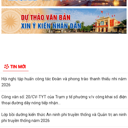
lọc miễn phí cho người dân trên...
Ban đại diện Hội đồng quản trị Ngân hàng Chính sách xã hội phường
Kiến An tổ chức phiên họp giao...
TỪ NGÀY 08/8/2026: NHIỀU THỦ TỤC HÀNH CHÍNH TRỰC TUYẾN TẠI
THÀNH PHỐ HẢI PHÒNG ĐƯỢC THU PHÍ, LỆ PHÍ...
Chi bộ trường Tiểu học Quang Trung kết nạp Đảng viên mới
Tổ Đại biểu số 05 HĐND thành phố tiếp xúc cử tri sau Kỳ họp thường lệ
TIN MỚI
giữa năm 2026 HĐND thành phố...
Hội nghị tập huấn công tác Đoàn và phong trào thanh thiếu nhi năm
2026
Công văn số: 20/CV-TYT của Trạm y tế phường v/v công khai số điện
thoại đường dây nóng tiếp nhận...
Lớp bồi dưỡng kiến thức An ninh phi truyền thống và Quản trị an ninh
phi truyền thống năm 2026