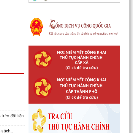
rên đất liền,
 sách...