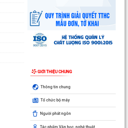
GIỚI THIỆU CHUNG
Thông tin chung
Tổ chức bộ máy
Người phát ngôn
UBND phường triển khai công tác khám sức
khoẻ định kỳ, khám sàng lọc miễn phí cho người
Tác phẩm Văn học, nghệ thuật