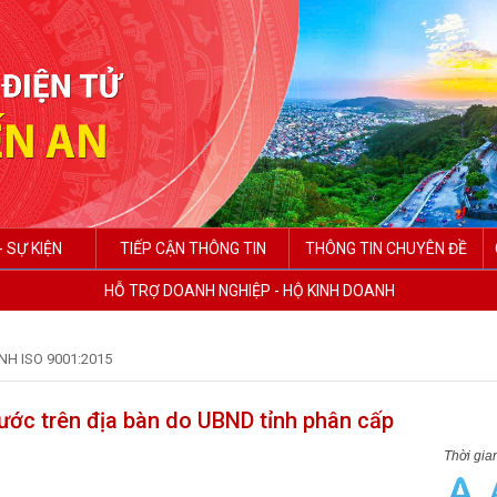
- SỰ KIỆN
TIẾP CẬN THÔNG TIN
THÔNG TIN CHUYÊN ĐỀ
HỖ TRỢ DOANH NGHIỆP - HỘ KINH DOANH
NH ISO 9001:2015
ước trên địa bàn do UBND tỉnh phân cấp