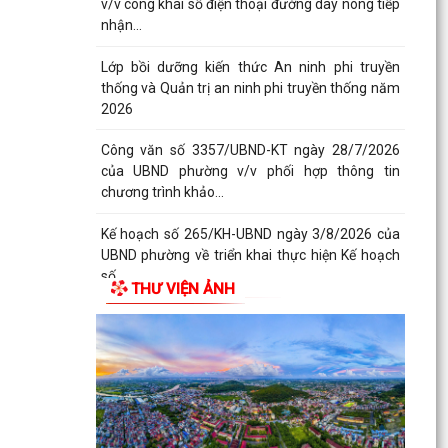
v/v công khai số điện thoại đường dây nóng tiếp
nhận...
Lớp bồi dưỡng kiến thức An ninh phi truyền
thống và Quản trị an ninh phi truyền thống năm
2026
Công văn số 3357/UBND-KT ngày 28/7/2026
của UBND phường v/v phối hợp thông tin
chương trình khảo...
Kế hoạch số 265/KH-UBND ngày 3/8/2026 của
UBND phường về triển khai thực hiện Kế hoạch
số...
THƯ VIỆN ẢNH
UBND phường làm việc với các hộ dân đang sử
dụng đất của UBND phường tại tổ dân phố Lãm
Khê (giáp...
PHƯỜNG KIẾN AN THAM DỰ HỘI NGHỊ TRỰC
TUYẾN THÀNH PHỐ VỀ TIẾN ĐỘ ĐO ĐẠC, LẬP
BẢN ĐỒ ĐỊA CHÍNH, LẬP...