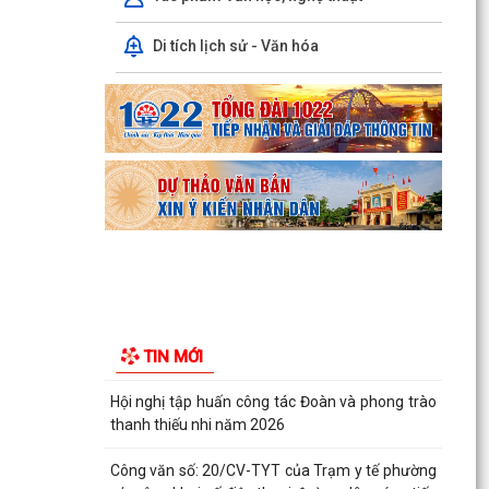
dân trên...
Di tích lịch sử - Văn hóa
Ban đại diện Hội đồng quản trị Ngân hàng Chính
sách xã hội phường Kiến An tổ chức phiên họp
giao...
TỪ NGÀY 08/8/2026: NHIỀU THỦ TỤC HÀNH
CHÍNH TRỰC TUYẾN TẠI THÀNH PHỐ HẢI
PHÒNG ĐƯỢC THU PHÍ, LỆ PHÍ...
Chi bộ trường Tiểu học Quang Trung kết nạp
Đảng viên mới
Tổ Đại biểu số 05 HĐND thành phố tiếp xúc cử tri
sau Kỳ họp thường lệ giữa năm 2026 HĐND
TIN MỚI
thành phố...
Hội nghị tập huấn công tác Đoàn và phong trào
thanh thiếu nhi năm 2026
Công văn số: 20/CV-TYT của Trạm y tế phường