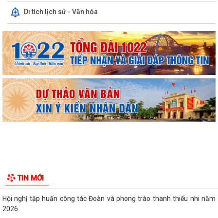
Di tích lịch sử - Văn hóa
UBND phường triển khai công tác khám sức khoẻ định kỳ, khám sàng
lọc miễn phí cho người dân trên...
Ban đại diện Hội đồng quản trị Ngân hàng Chính sách xã hội phường
Kiến An tổ chức phiên họp giao...
TỪ NGÀY 08/8/2026: NHIỀU THỦ TỤC HÀNH CHÍNH TRỰC TUYẾN TẠI
THÀNH PHỐ HẢI PHÒNG ĐƯỢC THU PHÍ, LỆ PHÍ...
Chi bộ trường Tiểu học Quang Trung kết nạp Đảng viên mới
Tổ Đại biểu số 05 HĐND thành phố tiếp xúc cử tri sau Kỳ họp thường lệ
TIN MỚI
giữa năm 2026 HĐND thành phố...
Hội nghị tập huấn công tác Đoàn và phong trào thanh thiếu nhi năm
2026