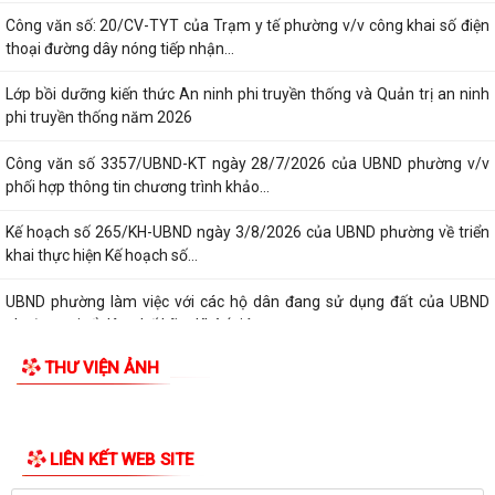
Công văn số: 20/CV-TYT của Trạm y tế phường v/v công khai số điện
thoại đường dây nóng tiếp nhận...
Lớp bồi dưỡng kiến thức An ninh phi truyền thống và Quản trị an ninh
phi truyền thống năm 2026
Công văn số 3357/UBND-KT ngày 28/7/2026 của UBND phường v/v
phối hợp thông tin chương trình khảo...
Kế hoạch số 265/KH-UBND ngày 3/8/2026 của UBND phường về triển
khai thực hiện Kế hoạch số...
UBND phường làm việc với các hộ dân đang sử dụng đất của UBND
phường tại tổ dân phố Lãm Khê (giáp...
THƯ VIỆN ẢNH
PHƯỜNG KIẾN AN THAM DỰ HỘI NGHỊ TRỰC TUYẾN THÀNH PHỐ VỀ
TIẾN ĐỘ ĐO ĐẠC, LẬP BẢN ĐỒ ĐỊA CHÍNH, LẬP...
Khai mạc huấn luyện Dân quân tự vệ tại chỗ năm 2026
LIÊN KẾT WEB SITE
Lễ chào cờ tháng 8/2026