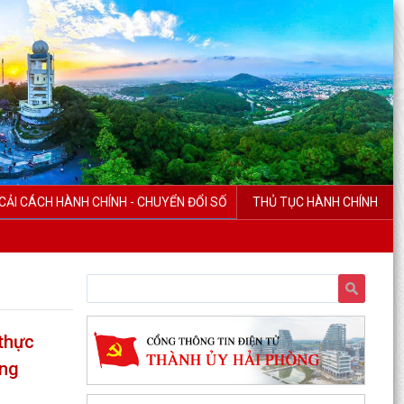
CẢI CÁCH HÀNH CHÍNH - CHUYỂN ĐỔI SỐ
THỦ TỤC HÀNH CHÍNH
 thực
ăng