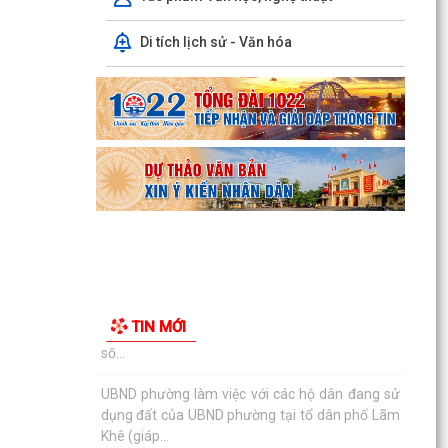
Công văn số: 20/CV-TYT của Trạm y tế phường
Di tích lịch sử - Văn hóa
v/v công khai số điện thoại đường dây nóng tiếp
nhận...
Lớp bồi dưỡng kiến thức An ninh phi truyền
thống và Quản trị an ninh phi truyền thống năm
2026
Công văn số 3357/UBND-KT ngày 28/7/2026
của UBND phường v/v phối hợp thông tin
chương trình khảo...
Kế hoạch số 265/KH-UBND ngày 3/8/2026 của
UBND phường về triển khai thực hiện Kế hoạch
TIN MỚI
số...
UBND phường làm việc với các hộ dân đang sử
dụng đất của UBND phường tại tổ dân phố Lãm
Khê (giáp...