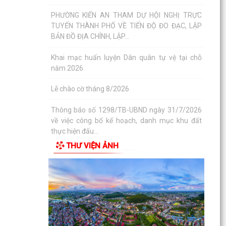
PHƯỜNG KIẾN AN THAM DỰ HỘI NGHỊ TRỰC
TUYẾN THÀNH PHỐ VỀ TIẾN ĐỘ ĐO ĐẠC, LẬP
BẢN ĐỒ ĐỊA CHÍNH, LẬP...
Khai mạc huấn luyện Dân quân tự vệ tại chỗ
năm 2026
Lễ chào cờ tháng 8/2026
Thông báo số 1298/TB-UBND ngày 31/7/2026
về việc công bố kế hoạch, danh mục khu đất
thực hiện đấu...
Thông báo số 1298/TB-UBND ngày 31/7/2026
THƯ VIỆN ẢNH
của UBND phường về việc công bố kế hoạch,
danh mục khu đất...
Công văn số: 3386/UBND-KT về viêc công khai
Quyết định số 2558/QĐ-UBND ngày 02/7/2026
của Ủy ban...
Các chí lãnh đạo Đảng ủy, HĐND, UBND phường