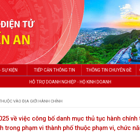
- SỰ KIỆN
TIẾP CẬN THÔNG TIN
THÔNG TIN CHUYÊN ĐỀ
HỖ TRỢ DOANH NGHIỆP - HỘ KINH DOANH
THUỘC VÀO ĐỊA GIỚI HÀNH CHÍNH
2025 về việc công bố danh mục thủ tục hành chính
nh trong phạm vi thành phố thuộc phạm vi, chức n