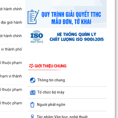
UBND phường triển khai công tác khám sức
ới hành chính
khoẻ định kỳ, khám sàng lọc miễn phí cho người
dân trên...
 địa giới hành
Ban đại diện Hội đồng quản trị Ngân hàng Chính
sách xã hội phường Kiến An tổ chức phiên họp
ới hành chính
giao...
 vi thành phố
TỪ NGÀY 08/8/2026: NHIỀU THỦ TỤC HÀNH
CHÍNH TRỰC TUYẾN TẠI THÀNH PHỐ HẢI
PHÒNG ĐƯỢC THU PHÍ, LỆ PHÍ...
hố thuộc phạm
GIỚI THIỆU CHUNG
Chi bộ trường Tiểu học Quang Trung kết nạp
phạm vi thành
Đảng viên mới
Thông tin chung
Tổ Đại biểu số 05 HĐND thành phố tiếp xúc cử tri
hố thuộc phạm
Tổ chức bộ máy
sau Kỳ họp thường lệ giữa năm 2026 HĐND
thành phố...
hố thuộc phạm
Người phát ngôn
Hội nghị tập huấn công tác Đoàn và phong trào
thanh thiếu nhi năm 2026
Tác phẩm Văn học, nghệ thuật