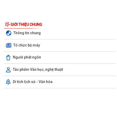
GIỚI THIỆU CHUNG
Thông tin chung
Tổ chức bộ máy
Người phát ngôn
Tác phẩm Văn học, nghệ thuật
Di tích lịch sử - Văn hóa
UBND phường triển khai công tác khám sức khoẻ định kỳ, khám sàng
lọc miễn phí cho người dân trên...
Ban đại diện Hội đồng quản trị Ngân hàng Chính sách xã hội phường
Kiến An tổ chức phiên họp giao...