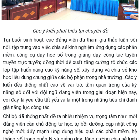
Các ý kiến phát biểu tại chuyên đề
Tại buổi sinh hoạt, các đảng viên đã tham gia thảo luận sôi
nổi, tập trung vào việc chia sẻ kinh nghiệm ứng dụng các phần
mềm, công cụ dạy học số trong giảng dạy, công tác tuyên
truyền trực tuyến; đồng thời đề xuất tăng cường tổ chức các
lớp tập huấn nâng cao kỹ năng số, xây dựng và chia sẻ kho
học liệu dùng chung giữa các bộ phận trong nhà trường…Các ý
kiến đều thống nhất cao về vai trò, tầm quan trọng của kỹ
năng số đối với đội ngũ đảng viên trong giai đoạn hiện nay,
coi đây là yêu cầu tất yếu và là một trong những tiêu chí đánh
giá năng lực công tác.
Chi bộ đã thống nhất đề ra nhiều nhiệm vụ trọng tâm như: mỗi
đảng viên cần chủ động tự học, tự bồi dưỡng, cập nhật công
nghệ mới; đẩy mạnh ứng dụng hiệu quả các phần mềm, hệ
thống số trong quản lý và giảng dạy; tăng cường chia sẻ kinh