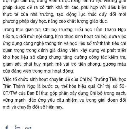
đội ngũ cán bộ, đảng viên được nâng lên rõ rệt. Những giải
pháp được đề ra có tính khả thi cao, phù hợp với điều kiện
thực tế của nhà trường, tạo động lực thúc đẩy đổi mới
phương pháp dạy học, nâng cao chất lượng giáo dục.
Trong thời gian tới, Chi bộ Trường Tiểu học Trần Thành Ngọ
tiếp tục đổi mới nội dung, hình thức sinh hoạt chi bộ; đưa việc
ứng dụng công nghệ thông tin và học liệu số trở thành tiêu chí
quan trọng trong đánh giá đảng viên; xây dựng và phát triển
kho học liệu số dùng chung; tăng cường công tác kiểm tra,
giám sát; phát huy mạnh mẽ vai trò tiên phong, gương mẫu
của đảng viên trong mọi hoạt động.
Việc tổ chức sinh hoạt chuyên đề của Chi bộ Trường Tiểu học
Trần Thành Ngọ là bước cụ thể hóa hiệu quả Chỉ thị số 50-
CT/TW của Ban Bí thư, góp phần xây dựng Chi bộ trong sạch,
vững mạnh, đáp ứng yêu cầu nhiệm vụ trong giai đoạn đổi
mới và chuyển đổi số hiện nay.