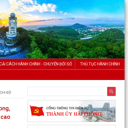
CẢI CÁCH HÀNH CHÍNH - CHUYỂN ĐỔI SỐ
THỦ TỤC HÀNH CHÍNH
CHI BỘ
ong,
 cao