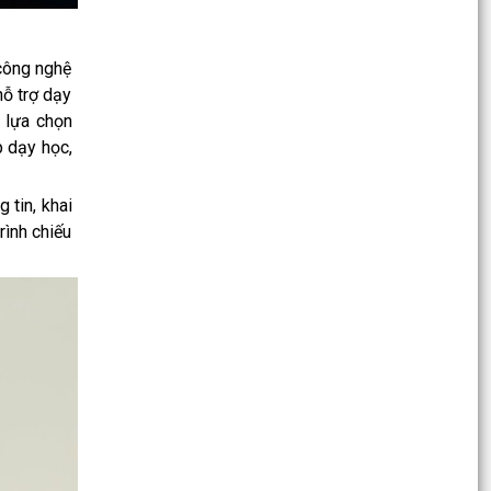
sắc nhiệm vụ...
Ban vận động thành lập Hội Doanh nghiệp họp
công nghệ
chuẩn bị công tác tổ chức Đại hội thành lập Hội
hỗ trợ dạy
Doanh...
t lựa chọn
Hội nghị tập huấn triển khai thủ tục hành chính
p dạy học,
của Đảng trên môi trường điện tử, giai đoạn 2
 tin, khai
UBND phường tiếp ông Phạm Văn Hành – Khu
rình chiếu
Chung cư Bắc Sơn
Phường Kiến An tham dự Hội nghị báo cáo viên
tháng 7
QUYẾT ĐỊNH Về việc công bố Danh mục thủ tục
hành chính mới ban hành, bị bãi bỏ thuộc phạm
vi chức...
QUYẾT ĐỊNH Về việc ủy quyền thực hiện nhiệm
vụ thuộc thẩm quyền của Ủy ban nhân dân
thành phố...