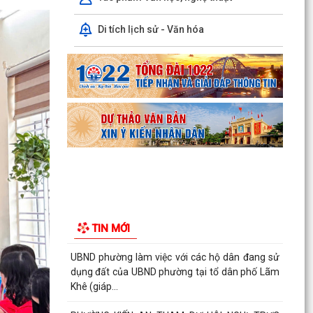
Công văn số: 20/CV-TYT của Trạm y tế phường
Di tích lịch sử - Văn hóa
v/v công khai số điện thoại đường dây nóng tiếp
nhận...
Lớp bồi dưỡng kiến thức An ninh phi truyền
thống và Quản trị an ninh phi truyền thống năm
2026
Công văn số 3357/UBND-KT ngày 28/7/2026
của UBND phường v/v phối hợp thông tin
chương trình khảo...
Kế hoạch số 265/KH-UBND ngày 3/8/2026 của
UBND phường về triển khai thực hiện Kế hoạch
TIN MỚI
số...
UBND phường làm việc với các hộ dân đang sử
dụng đất của UBND phường tại tổ dân phố Lãm
Khê (giáp...