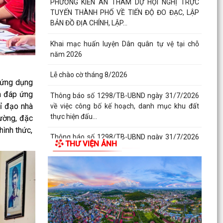
PHƯỜNG KIẾN AN THAM DỰ HỘI NGHỊ TRỰC
TUYẾN THÀNH PHỐ VỀ TIẾN ĐỘ ĐO ĐẠC, LẬP
BẢN ĐỒ ĐỊA CHÍNH, LẬP...
Khai mạc huấn luyện Dân quân tự vệ tại chỗ
năm 2026
Lễ chào cờ tháng 8/2026
 ứng dụng
ằm đáp ứng
Thông báo số 1298/TB-UBND ngày 31/7/2026
hỉ đạo nhà
về việc công bố kế hoạch, danh mục khu đất
thực hiện đấu...
rường, đặc
hình thức,
Thông báo số 1298/TB-UBND ngày 31/7/2026
THƯ VIỆN ẢNH
của UBND phường về việc công bố kế hoạch,
danh mục khu đất...
Công văn số: 3386/UBND-KT về viêc công khai
Quyết định số 2558/QĐ-UBND ngày 02/7/2026
của Ủy ban...
Các chí lãnh đạo Đảng ủy, HĐND, UBND phường