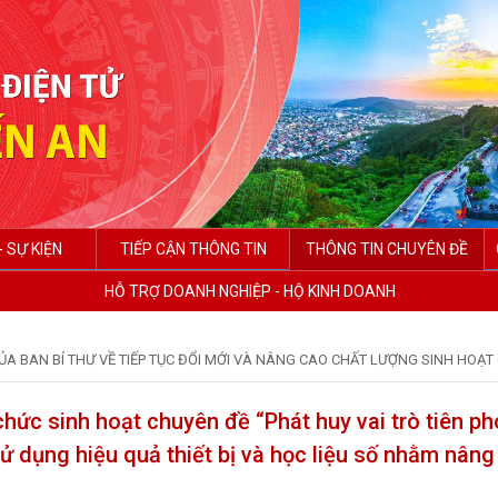
- SỰ KIỆN
TIẾP CẬN THÔNG TIN
THÔNG TIN CHUYÊN ĐỀ
HỖ TRỢ DOANH NGHIỆP - HỘ KINH DOANH
CỦA BAN BÍ THƯ VỀ TIẾP TỤC ĐỔI MỚI VÀ NÂNG CAO CHẤT LƯỢNG SINH HOẠT 
hức sinh hoạt chuyên đề “Phát huy vai trò tiên ph
ử dụng hiệu quả thiết bị và học liệu số nhằm nâng