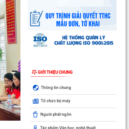
UBND phường triển khai công tác khám sức
khoẻ định kỳ, khám sàng lọc miễn phí cho người
dân trên...
Ban đại diện Hội đồng quản trị Ngân hàng Chính
sách xã hội phường Kiến An tổ chức phiên họp
giao...
TỪ NGÀY 08/8/2026: NHIỀU THỦ TỤC HÀNH
CHÍNH TRỰC TUYẾN TẠI THÀNH PHỐ HẢI
PHÒNG ĐƯỢC THU PHÍ, LỆ PHÍ...
GIỚI THIỆU CHUNG
Chi bộ trường Tiểu học Quang Trung kết nạp
Đảng viên mới
Thông tin chung
Tổ Đại biểu số 05 HĐND thành phố tiếp xúc cử tri
Tổ chức bộ máy
sau Kỳ họp thường lệ giữa năm 2026 HĐND
thành phố...
Người phát ngôn
Hội nghị tập huấn công tác Đoàn và phong trào
thanh thiếu nhi năm 2026
Tác phẩm Văn học, nghệ thuật