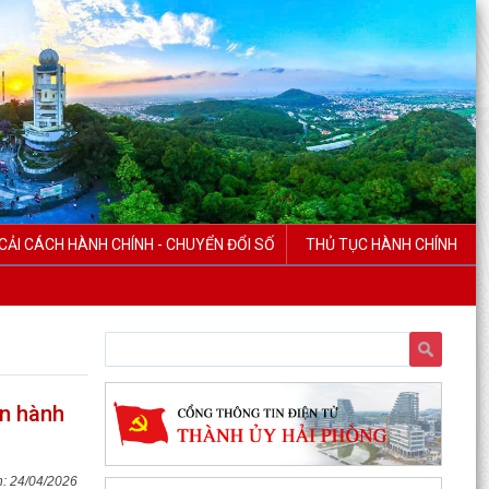
CẢI CÁCH HÀNH CHÍNH - CHUYỂN ĐỔI SỐ
THỦ TỤC HÀNH CHÍNH
n hành
24/04/2026