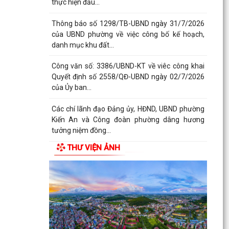
thực hiện đấu...
Thông báo số 1298/TB-UBND ngày 31/7/2026
của UBND phường về việc công bố kế hoạch,
danh mục khu đất...
Công văn số: 3386/UBND-KT về viêc công khai
Quyết định số 2558/QĐ-UBND ngày 02/7/2026
của Ủy ban...
Các chí lãnh đạo Đảng ủy, HĐND, UBND phường
Kiến An và Công đoàn phường dâng hương
tưởng niệm đồng...
THƯ VIỆN ẢNH
Công văn số:3384/UBND-KT ngày 29/7/2026
của UBND phường v/v công khai Quyết định số
2622/QĐ-UBND...
Phường Kiến An tặng quà chúc mừng cán bộ,
chiến sĩ Lữ đoàn vận tải 653 hoàn thành xuất
sắc nhiệm vụ...