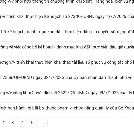
v/v phối hợp thông tin chương trình khảo sát “Hàng hóa, dịch vụ ng
ề triển khai thực hiện Kế hoạch số 273/KH-UBND ngày 19/7/2026 củ
ố kế hoạch, danh mục khu đất thực hiện đấu giá quyền sử dụng đất
 về việc công bố kế hoạch, danh mục khu đất thực hiện đấu giá quyề
/v triển khai thực hiện khai thác tài liệu số phục vụ công tác phổ b
số 2558/QĐ-UBND ngày 02/7/2026 của Ủy ban nhân dân thành phố về 
g v/v công khai Quyết định số 2622/QĐ-UBND ngày 09/7/2026 của Ủy 
ới ban hành, bị bãi bỏ thuộc phạm vi chức năng quản lý của Sở Kho
2
3
4
5
...