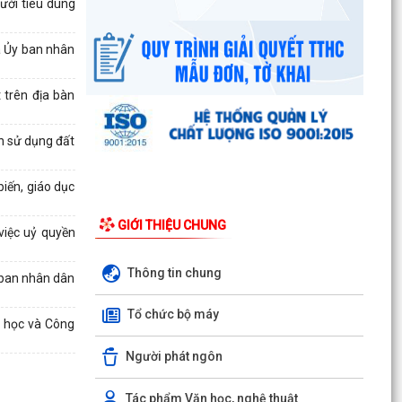
ười tiêu dùng
Công văn số 3385/UBND-KT ngày 29/7/2026
của UBND phường v/v công khai Quyết định của
a Ủy ban nhân
Chủ tịch Ủy...
Tổ Đại biểu số 05 HĐND thành phố tiếp xúc cử tri
 trên địa bàn
sau Kỳ họp thường lệ giữa năm 2026 HĐND
thành phố...
n sử dụng đất
Hội nghị tập huấn công tác Đoàn và phong trào
iến, giáo dục
thanh thiếu nhi năm 2026
GIỚI THIỆU CHUNG
Công văn số: 20/CV-TYT của Trạm y tế phường
việc uỷ quyền
v/v công khai số điện thoại đường dây nóng tiếp
nhận...
Thông tin chung
ban nhân dân
Lớp bồi dưỡng kiến thức An ninh phi truyền
Tổ chức bộ máy
thống và Quản trị an ninh phi truyền thống năm
a học và Công
2026
Người phát ngôn
Công văn số 3357/UBND-KT ngày 28/7/2026
của UBND phường v/v phối hợp thông tin
Tác phẩm Văn học, nghệ thuật