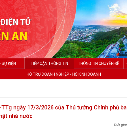
- SỰ KIỆN
TIẾP CẬN THÔNG TIN
THÔNG TIN CHUYÊN ĐỀ
HỖ TRỢ DOANH NGHIỆP - HỘ KINH DOANH
-TTg ngày 17/3/2026 của Thủ tướng Chính phủ ba
 mật nhà nước