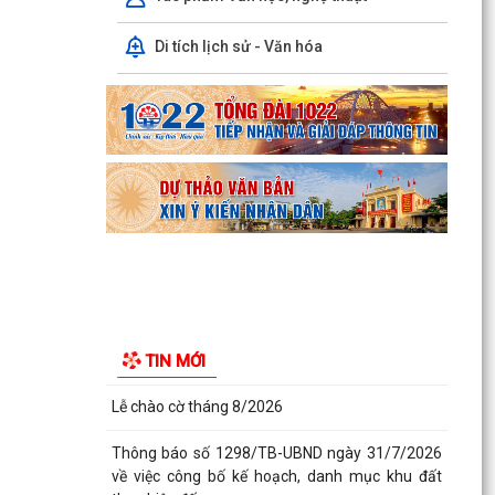
chương trình khảo...
Di tích lịch sử - Văn hóa
Kế hoạch số 265/KH-UBND ngày 3/8/2026 của
UBND phường về triển khai thực hiện Kế hoạch
số...
UBND phường làm việc với các hộ dân đang sử
dụng đất của UBND phường tại tổ dân phố Lãm
Khê (giáp...
PHƯỜNG KIẾN AN THAM DỰ HỘI NGHỊ TRỰC
TUYẾN THÀNH PHỐ VỀ TIẾN ĐỘ ĐO ĐẠC, LẬP
BẢN ĐỒ ĐỊA CHÍNH, LẬP...
Khai mạc huấn luyện Dân quân tự vệ tại chỗ
TIN MỚI
năm 2026
Lễ chào cờ tháng 8/2026
Thông báo số 1298/TB-UBND ngày 31/7/2026
về việc công bố kế hoạch, danh mục khu đất