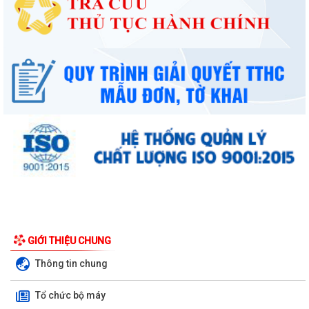
GIỚI THIỆU CHUNG
Công văn số: 20/CV-TYT của Trạm y tế phường v/v công khai số điện
Thông tin chung
thoại đường dây nóng tiếp nhận...
Tổ chức bộ máy
Lớp bồi dưỡng kiến thức An ninh phi truyền thống và Quản trị an ninh