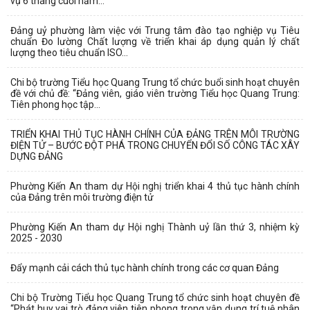
vụ 6 tháng cuối năm...
Đảng uỷ phường làm việc với Trung tâm đào tạo nghiệp vụ Tiêu
chuẩn Đo lường Chất lượng về triển khai áp dụng quản lý chất
lượng theo tiêu chuẩn ISO...
Chi bộ trường Tiểu học Quang Trung tổ chức buổi sinh hoạt chuyên
đề với chủ đề: “Đảng viên, giáo viên trường Tiểu học Quang Trung:
Tiên phong học tập...
TRIỂN KHAI THỦ TỤC HÀNH CHÍNH CỦA ĐẢNG TRÊN MÔI TRƯỜNG
ĐIỆN TỬ – BƯỚC ĐỘT PHÁ TRONG CHUYỂN ĐỔI SỐ CÔNG TÁC XÂY
DỰNG ĐẢNG
Phường Kiến An tham dự Hội nghị triển khai 4 thủ tục hành chính
của Đảng trên môi trường điện tử
Phường Kiến An tham dự Hội nghị Thành uỷ lần thứ 3, nhiệm kỳ
2025 - 2030
Đẩy mạnh cải cách thủ tục hành chính trong các cơ quan Đảng
Chi bộ Trường Tiểu học Quang Trung tổ chức sinh hoạt chuyên đề
“Phát huy vai trò đảng viên tiên phong trong vận dụng trí tuệ nhân