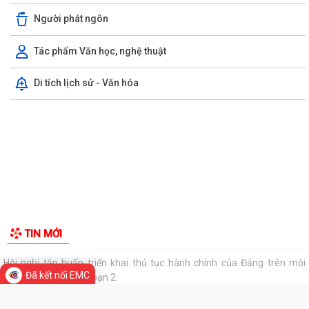
phi truyền thống năm 2026
Người phát ngôn
UBND phường làm việc với các hộ dân đang sử dụng đất của UBND
phường tại tổ dân phố Lãm Khê (giáp...
Tác phẩm Văn học, nghệ thuật
PHƯỜNG KIẾN AN THAM DỰ HỘI NGHỊ TRỰC TUYẾN THÀNH PHỐ VỀ
Di tích lịch sử - Văn hóa
TIẾN ĐỘ ĐO ĐẠC, LẬP BẢN ĐỒ ĐỊA CHÍNH, LẬP...
Khai mạc huấn luyện Dân quân tự vệ tại chỗ năm 2026
Lễ chào cờ tháng 8/2026
Thông báo số 1298/TB-UBND ngày 31/7/2026 của UBND phường về
việc công bố kế hoạch, danh mục khu đất...
Các chí lãnh đạo Đảng ủy, HĐND, UBND phường Kiến An và Công đoàn
phường dâng hương tưởng niệm đồng...
Phường Kiến An tặng quà chúc mừng cán bộ, chiến sĩ Lữ đoàn vận tải
Đã kết nối EMC
653 hoàn thành xuất sắc nhiệm vụ...
Ban vận động thành lập Hội Doanh nghiệp họp chuẩn bị công tác tổ